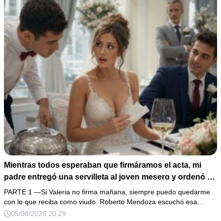
Mientras todos esperaban que firmáramos el acta, mi
padre entregó una servilleta al joven mesero y ordenó en
voz baja: “Solo ella debe leerla”. Al abrirla, descubrí que
PARTE 1 —Si Valeria no firma mañana, siempre puedo quedarme
el hombre con quien llevaba 3 años planeaba usar mi
con lo que reciba como viudo. Roberto Mendoza escuchó esa…
firma y mis propiedades. Me levanté con calma, pedí
05/08/2026 20:29