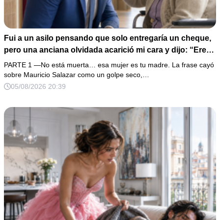
Fui a un asilo pensando que solo entregaría un cheque,
pero una anciana olvidada acarició mi cara y dijo: “Eres
igual a tu padre”. En vez de hacer preguntas, tomé su
PARTE 1 —No está muerta… esa mujer es tu madre. La frase cayó
medalla, abrí un expediente sellado desde hacía 40 años
sobre Mauricio Salazar como un golpe seco,…
y descubrí que la mujer que me crió había construido mi
05/08/2026 20:39
fortuna sobre una desaparición.