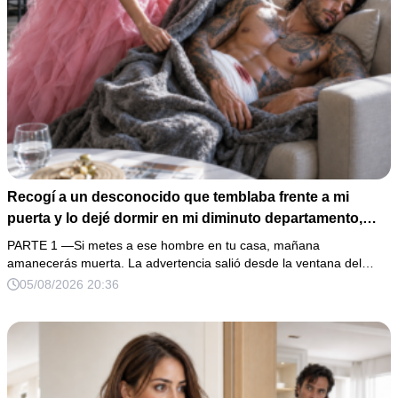
Recogí a un desconocido que temblaba frente a mi
puerta y lo dejé dormir en mi diminuto departamento,
aunque mi único familiar me advirtió: “Ese hombre no es
PARTE 1 —Si metes a ese hombre en tu casa, mañana
una víctima”. Le curé una herida profunda y me fui a
amanecerás muerta. La advertencia salió desde la ventana del…
dormir. Al amanecer, él ya no estaba, pero su anillo,
05/08/2026 20:36
200,000 pesos y varios hombres armados revelaron una
pesadilla inesperada.