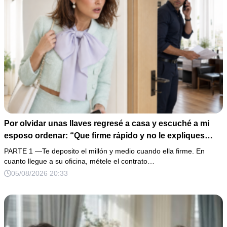
Por olvidar unas llaves regresé a casa y escuché a mi
esposo ordenar: “Que firme rápido y no le expliques
nada”. En lugar de enfrentarlo, llevé la grabación a mi
PARTE 1 —Te deposito el millón y medio cuando ella firme. En
oficina y esperé a que su cómplice apareciera con los
cuanto llegue a su oficina, métele el contrato…
documentos. El fraude por 12 millones era grave, pero el
05/08/2026 20:33
mensaje de un niño de siete años convirtió aquella
traición en algo imposible de perdonar.