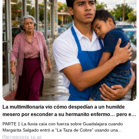
La multimillonaria vio cómo despedían a un humilde
mesero por esconder a su hermanito enfermo… pero el
verdadero escándalo estaba a punto de estallar.
PARTE 1 La lluvia caía con fuerza sobre Guadalajara cuando
Margarita Salgado entró a “La Taza de Cobre” usando una…
07/08/2026 16:48