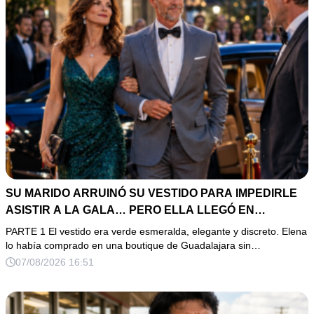
SU MARIDO ARRUINÓ SU VESTIDO PARA IMPEDIRLE
ASISTIR A LA GALA… PERO ELLA LLEGÓ EN
LIMUSINA COMO INVITADA DE HONOR DEL DUEÑO DE
PARTE 1 El vestido era verde esmeralda, elegante y discreto. Elena
LA EMPRESA
lo había comprado en una boutique de Guadalajara sin…
07/08/2026 16:51