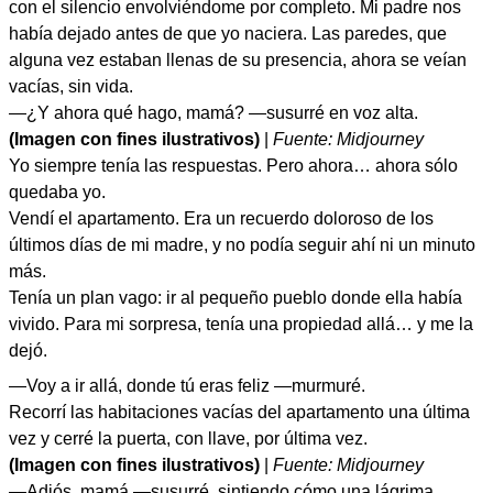
con el silencio envolviéndome por completo. Mi padre nos
había dejado antes de que yo naciera. Las paredes, que
alguna vez estaban llenas de su presencia, ahora se veían
vacías, sin vida.
—¿Y ahora qué hago, mamá? —susurré en voz alta.
(Imagen con fines ilustrativos)
|
Fuente: Midjourney
Yo siempre tenía las respuestas. Pero ahora… ahora sólo
quedaba yo.
Vendí el apartamento. Era un recuerdo doloroso de los
últimos días de mi madre, y no podía seguir ahí ni un minuto
más.
Tenía un plan vago: ir al pequeño pueblo donde ella había
vivido. Para mi sorpresa, tenía una propiedad allá… y me la
dejó.
—Voy a ir allá, donde tú eras feliz —murmuré.
Recorrí las habitaciones vacías del apartamento una última
vez y cerré la puerta, con llave, por última vez.
(Imagen con fines ilustrativos)
|
Fuente: Midjourney
—Adiós, mamá —susurré, sintiendo cómo una lágrima