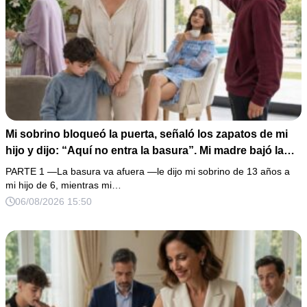
Mi sobrino bloqueó la puerta, señaló los zapatos de mi
hijo y dijo: “Aquí no entra la basura”. Mi madre bajó la
mirada y mi hermana siguió tomando café como si nada.
PARTE 1 —La basura va afuera —le dijo mi sobrino de 13 años a
Yo asentí, abracé a mi niño y me fui sin reclamar. Pero al
mi hijo de 6, mientras mi…
cancelar el depósito mensual descubrí que llevaba años
06/08/2026 15:50
pagando la escuela privada del mismo niño que acababa
de humillarlo.