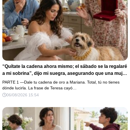
“Quítate la cadena ahora mismo; el sábado se la regalaré
a mi sobrina”, dijo mi suegra, asegurando que una mujer
con las manos marcadas por espinas no merecía 50
PARTE 1 —Dale tu cadena de oro a Mariana. Total, tú no tienes
gramos de oro. Mi esposo guardó silencio, así que
dónde lucirla. La frase de Teresa cayó…
obedecí con calma y le pedí que preparara la fiesta. Ella
06/08/2026 15:54
creyó haber ganado… hasta que proyecté el recibo
completo que había intentado ocultar.