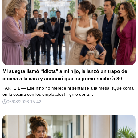
Mi suegra llamó “idiota” a mi hijo, le lanzó un trapo de
cocina a la cara y anunció que su primo recibiría 80
millones y el 50% de las acciones: “Aprende cuál es tu
PARTE 1 —¡Ese niño no merece ni sentarse a la mesa! ¡Que coma
lugar”. Permanecí en silencio hasta que terminaron de
en la cocina con los empleados!—gritó doña…
firmar; entonces mostré una grabación y alguien llamó a
06/08/2026 15:42
la puerta con varias órdenes judiciales…