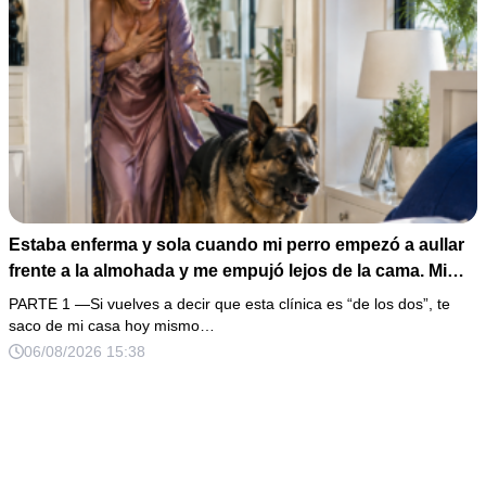
Estaba enferma y sola cuando mi perro empezó a aullar
frente a la almohada y me empujó lejos de la cama. Mi
esposo regresó un día antes y susurró: “Acuéstate,
PARTE 1 —Si vuelves a decir que esta clínica es “de los dos”, te
amor, yo te cuidaré”. Fingí obedecer, pero escondí una
saco de mi casa hoy mismo…
grabadora bajo la cobija… Esa noche escuché por qué
06/08/2026 15:38
querían declararme incapaz el viernes.