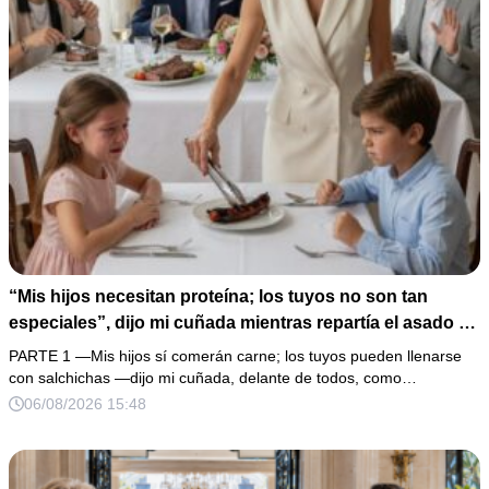
“Mis hijos necesitan proteína; los tuyos no son tan
especiales”, dijo mi cuñada mientras repartía el asado y
hacía llorar a mi hija. Mi esposo me pidió que no armara
PARTE 1 —Mis hijos sí comerán carne; los tuyos pueden llenarse
un escándalo, así que guardé silencio, terminé un pastel
con salchichas —dijo mi cuñada, delante de todos, como…
de boda de 8,000 pesos y coloqué sobre la mesa un
06/08/2026 15:48
documento que podía destruir sus planes familiares.