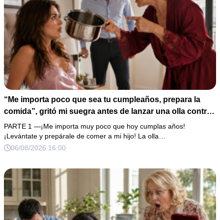
“Me importa poco que sea tu cumpleaños, prepara la
comida”, gritó mi suegra antes de lanzar una olla contra
mi cama. Mi esposo regresó horas después oliendo al
PARTE 1 —¡Me importa muy poco que hoy cumplas años!
perfume de su amante, seguro de que yo lo perdonaría.
¡Levántate y prepárale de comer a mi hijo! La olla…
Pero yo ya tenía 3 copias de los estados de cuenta y una
06/08/2026 16:00
carta que podía dejarlo sin el hogar que creía suyo.