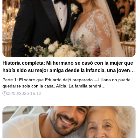
Historia completa: Mi hermano se casó con la mujer que
había sido su mejor amiga desde la infancia, una joven
ciega a la que protegió durante toda su vida. Tras su
Parte 1: El sobre que Eduardo dejó preparado —Liliana no puede
fallecimiento, ella me entregó un sobre y me confesó la
quedarse sola con la casa, Alicia. La familia tendrá…
verdadera razón por la que él la eligió a ella por encima
08/08/2026 16:12
de toda nuestra familia.