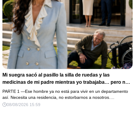
Mi suegra sacó al pasillo la silla de ruedas y las
medicinas de mi padre mientras yo trabajaba… pero no
sabía que él era dueño de la casa y que su hijo acabaría
PARTE 1 —Ese hombre ya no está para vivir en un departamento
perdiéndolo todo
así. Necesita una residencia, no estorbarnos a nosotros.…
08/08/2026 15:59