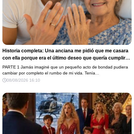
Historia completa: Una anciana me pidió que me casara
con ella porque era el último deseo que quería cumplir
antes de morir. Después de su fallecimiento, su abogado
PARTE 1 Jamás imaginé que un pequeño acto de bondad pudiera
puso en mis manos una vieja bolsa de hospital que
cambiar por completo el rumbo de mi vida. Tenía…
había conservado durante años y me dijo: «Ella te eligió
08/08/2026 16:10
por una razón que todavía no conoces».