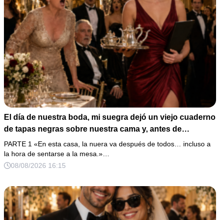
El día de nuestra boda, mi suegra dejó un viejo cuaderno
de tapas negras sobre nuestra cama y, antes de
marcharse, dijo: «En esta familia todos deben cumplir
PARTE 1 «En esta casa, la nuera va después de todos… incluso a
una misma regla…».
la hora de sentarse a la mesa.»…
08/08/2026 16:15