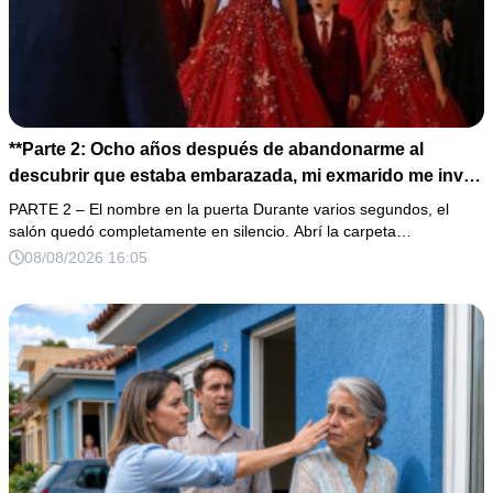
**Parte 2: Ocho años después de abandonarme al
descubrir que estaba embarazada, mi exmarido me invitó
a la cena de Navidad convencido de que podría burlarse
PARTE 2 – El nombre en la puerta Durante varios segundos, el
de la mujer a la que creía una fracasada y sin hijos. Lo
salón quedó completamente en silencio. Abrí la carpeta…
que jamás imaginó fue que esa noche sería él quien
08/08/2026 16:05
terminaría enfrentándose a la verdad.**