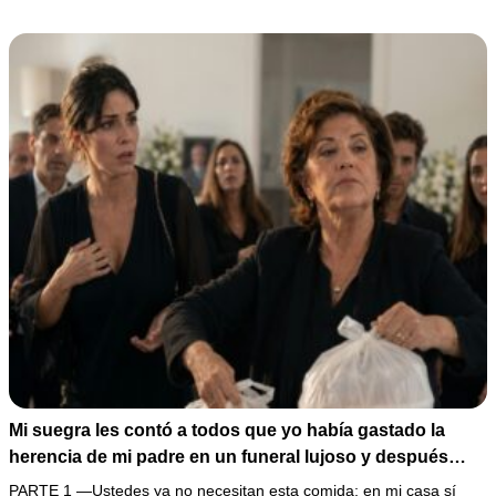
rescatarla. Pero justo antes de que el cerrajero cerrara la
puerta, mi esposo entregó una laptop… y dentro había
una solicitud por 1,3 millones de pesos con mi firma
falsificada.
Mi suegra les contó a todos que yo había gastado la
herencia de mi padre en un funeral lujoso y después
regresó al restaurante para llevarse hasta el último
PARTE 1 —Ustedes ya no necesitan esta comida; en mi casa sí