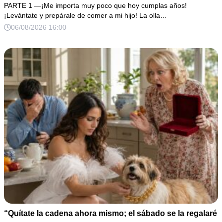
mi cama. Mi esposo regresó horas después oliendo al
PARTE 1 —¡Me importa muy poco que hoy cumplas años!
perfume de su amante, seguro de que yo lo perdonaría.
¡Levántate y prepárale de comer a mi hijo! La olla…
Pero yo ya tenía 3 copias de los estados de cuenta y una
06/08/2026 16:00
carta que podía dejarlo sin el hogar que creía suyo.
“Quítate la cadena ahora mismo; el sábado se la regalaré