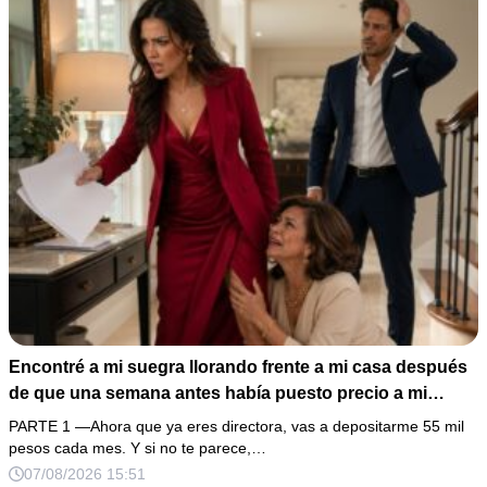
con una instrucción escalofriante: “Haz la última letra
más larga para que parezca auténtica”.
Encontré a mi suegra llorando frente a mi casa después
de que una semana antes había puesto precio a mi
matrimonio y se había burlado de mi decisión de
PARTE 1 —Ahora que ya eres directora, vas a depositarme 55 mil
marcharme. Creí que solo temía perder su vivienda, así
pesos cada mes. Y si no te parece,…
que preparé los papeles del divorcio y me negué a
07/08/2026 15:51