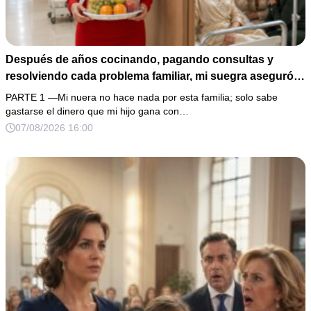
Después de años cocinando, pagando consultas y
resolviendo cada problema familiar, mi suegra aseguró
ante 30 parientes que yo solo trabajaba en una
PARTE 1 —Mi nuera no hace nada por esta familia; solo sabe
“oficinita” mientras su hijo mantenía a todos. Me quedé
gastarse el dinero que mi hijo gana con…
helada, pagué únicamente mi consumo y decidí retirarlo
07/08/2026 16:00
de mi seguro de vida. Horas después, una mujer puso su
teléfono sobre la mesa… y en la conversación aparecía
mi esposo confesando que no tenía dinero y que yo
había pagado casi todo.