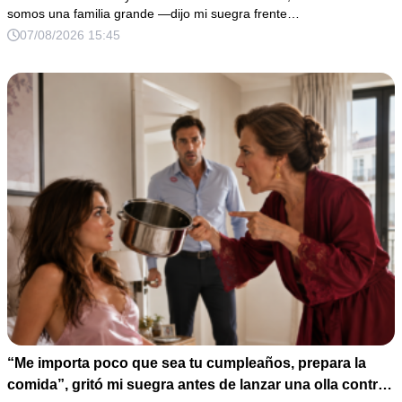
pedazo de comida. Fingí no saber nada y decidí dejarla
somos una familia grande —dijo mi suegra frente…
humillarme antes de presentar una demanda por
07/08/2026 15:45
difamación. Pero cuando el antiguo notario de mi padre
apareció con una carpeta, reveló que él había pospuesto
sus estudios médicos para prestarle dinero… y que ella
prometió callarlo para impedir que yo abandonara a su
hijo.
“Me importa poco que sea tu cumpleaños, prepara la
comida”, gritó mi suegra antes de lanzar una olla contra