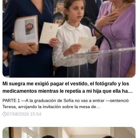
Mi suegra me exigió pagar el vestido, el fotógrafo y los
medicamentos mientras le repetía a mi hija que ella había
comprado cada regalo con sus propios ahorros. Estaba
PARTE 1 —A la graduación de Sofía no vas a entrar —sentenció
a punto de transferir el dinero para evitar otra pelea
Teresa, arrojando la invitación sobre la mesa de…
cuando revisé mis movimientos bancarios y fingí no
07/08/2026 15:54
haber visto nada… horas después apareció el recibo de
la bicicleta que la abuela había entregado como suya,
junto a una fotografía de mi firma enviada por mi esposo