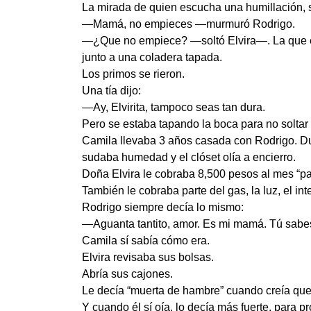
La mirada de quien escucha una humillación, s
—Mamá, no empieces —murmuró Rodrigo.
—¿Que no empiece? —soltó Elvira—. La que emp
junto a una coladera tapada.
Los primos se rieron.
Una tía dijo:
—Ay, Elvirita, tampoco seas tan dura.
Pero se estaba tapando la boca para no soltar 
Camila llevaba 3 años casada con Rodrigo. Dur
sudaba humedad y el clóset olía a encierro.
Doña Elvira le cobraba 8,500 pesos al mes “pa
También le cobraba parte del gas, la luz, el inte
Rodrigo siempre decía lo mismo:
—Aguanta tantito, amor. Es mi mamá. Tú sabe
Camila sí sabía cómo era.
Elvira revisaba sus bolsas.
Abría sus cajones.
Le decía “muerta de hambre” cuando creía que
Y cuando él sí oía, lo decía más fuerte, para p