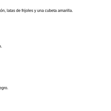
n, latas de frijoles y una cubeta amarilla.
o.
egro.