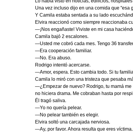
Lo había visto en noticias, edificios, hospitale
Una vez incluso dijo en una comida que “esa g
Y Camila estaba sentada a su lado escuchánd
Elvira reaccionó como siempre reaccionaba cu
—¡Nos engañaste! Viviste en mi casa haciéndot
Camila bajó 2 escalones.
—Usted me cobró cada mes. Tengo 36 transferen
—Era cooperación familiar.
—No. Era abuso.
Rodrigo intentó acercarse.
—Amor, espera. Esto cambia todo. Si tu famil
Camila lo miró con una tristeza que pesaba má
—¿Empezar de nuevo? Rodrigo, tu mamá me llam
no hiciera drama. Me cobraban hasta por respir
Él tragó saliva.
—Yo no quería pelear.
—No pelear también es elegir.
Elvira soltó una carcajada nerviosa.
—Ay, por favor. Ahora resulta que eres víctima