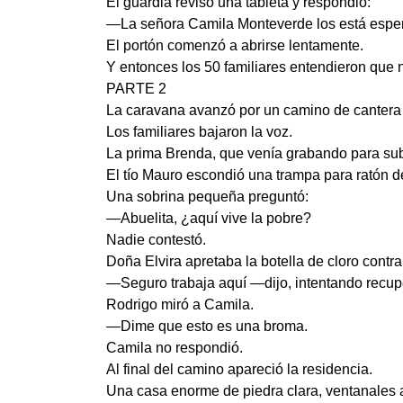
El guardia revisó una tableta y respondió:
—La señora Camila Monteverde los está espe
El portón comenzó a abrirse lentamente.
Y entonces los 50 familiares entendieron que n
PARTE 2
La caravana avanzó por un camino de cantera c
Los familiares bajaron la voz.
La prima Brenda, que venía grabando para subir
El tío Mauro escondió una trampa para ratón d
Una sobrina pequeña preguntó:
—Abuelita, ¿aquí vive la pobre?
Nadie contestó.
Doña Elvira apretaba la botella de cloro contr
—Seguro trabaja aquí —dijo, intentando recup
Rodrigo miró a Camila.
—Dime que esto es una broma.
Camila no respondió.
Al final del camino apareció la residencia.
Una casa enorme de piedra clara, ventanales al