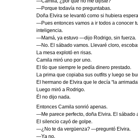
—Camila, ¿por qué no me dijiste?
—Porque todavía no preguntabas.
Doña Elvira se levantó como si hubiera espe
—Pues entonces vamos a ir todos a conocer tu
inteligencia.
—Mamá, ya estuvo —dijo Rodrigo, sin fuerza.
—No. El sábado vamos. Llevaré cloro, escobas
La mesa explotó en risas.
Camila miró uno por uno.
El tío que siempre le pedía dinero prestado.
La prima que copiaba sus outfits y luego se bur
El hermano de Elvira que le decía “la arrimada
Luego miró a Rodrigo.
Él no dijo nada.
Entonces Camila sonrió apenas.
—Me parece perfecto, doña Elvira. El sábado a
El silencio cayó de golpe.
—¿No te da vergüenza? —preguntó Elvira.
—Ya no.