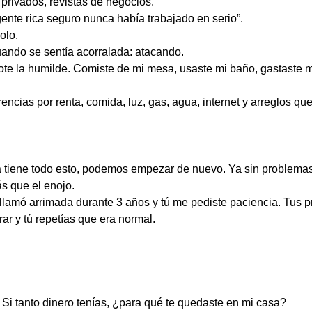
s privados, revistas de negocios.
ente rica seguro nunca había trabajado en serio”.
olo.
ando se sentía acorralada: atacando.
e la humilde. Comiste de mi mesa, usaste mi baño, gastaste mi
cias por renta, comida, luz, gas, agua, internet y arreglos qu
ia tiene todo esto, podemos empezar de nuevo. Ya sin problemas
s que el enojo.
ó arrimada durante 3 años y tú me pediste paciencia. Tus pr
ar y tú repetías que era normal.
. Si tanto dinero tenías, ¿para qué te quedaste en mi casa?