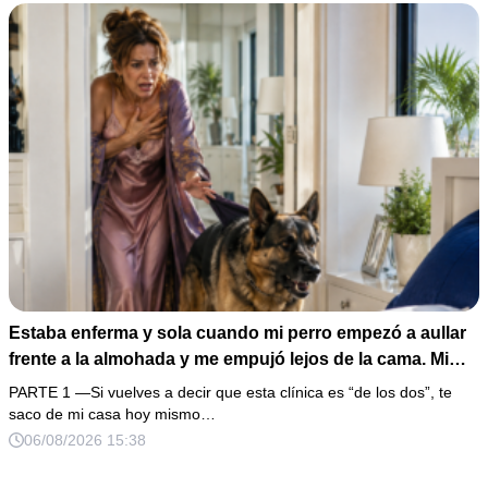
Estaba enferma y sola cuando mi perro empezó a aullar
frente a la almohada y me empujó lejos de la cama. Mi
esposo regresó un día antes y susurró: “Acuéstate,
PARTE 1 —Si vuelves a decir que esta clínica es “de los dos”, te
amor, yo te cuidaré”. Fingí obedecer, pero escondí una
saco de mi casa hoy mismo…
grabadora bajo la cobija… Esa noche escuché por qué
06/08/2026 15:38
querían declararme incapaz el viernes.