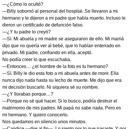
—¿Cómo lo ocultó?
—Billy sobornó al personal del hospital. Se llevaron a mi
hermano y le dijeron a mi padre que había muerto. Incluso le
dieron un certificado de defunción falso.
—¿Y tu padre lo creyó?
—Sí. Mi abuela y mi madre se aseguraron de ello. Mi mamá
dijo que no quería ver al bebé, que lo habían enterrado en
privado. Mi padre, confiando en ella, aceptó.
No podía creer lo que escuchaba.
—Entonces… ¿el hombre de la foto es tu hermano?
—Sí. Billy le dio esta foto a mi abuela antes de morir. Ella
nunca dijo nada hasta su lecho de muerte. Me dijo que era
mi decisión buscarlo. Ni siquiera sé su nombre.
—¿Y llorabas porque…?
—Porque no sé qué hacer. Si lo busco, podría destruir el
matrimonio de mis padres. Mi papá no sabe nada. Pero es
mi hermano. Y quiero conocerlo.
Nos quedamos en silencio unos minutos.
—Candice —dije al fin—. Lo siento por lo que pasaste. Y por