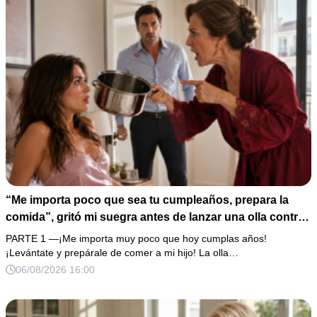
“Me importa poco que sea tu cumpleaños, prepara la
comida”, gritó mi suegra antes de lanzar una olla contra
mi cama. Mi esposo regresó horas después oliendo al
PARTE 1 —¡Me importa muy poco que hoy cumplas años!
perfume de su amante, seguro de que yo lo perdonaría.
¡Levántate y prepárale de comer a mi hijo! La olla…
Pero yo ya tenía 3 copias de los estados de cuenta y una
06/08/2026 16:00
carta que podía dejarlo sin el hogar que creía suyo.