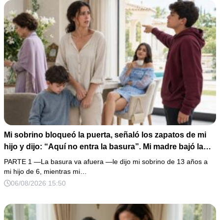
completo que había intentado ocultar.
Mi sobrino bloqueó la puerta, señaló los zapatos de mi
hijo y dijo: “Aquí no entra la basura”. Mi madre bajó la
mirada y mi hermana siguió tomando café como si nada.
PARTE 1 —La basura va afuera —le dijo mi sobrino de 13 años a
Yo asentí, abracé a mi niño y me fui sin reclamar. Pero al
mi hijo de 6, mientras mi…
cancelar el depósito mensual descubrí que llevaba años
06/08/2026 15:50
pagando la escuela privada del mismo niño que acababa
de humillarlo.