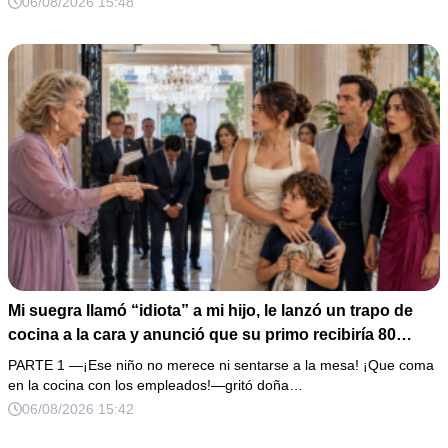
06/08/2026 15:48
documento que podía destruir sus planes familiares.
Mi suegra llamó “idiota” a mi hijo, le lanzó un trapo de
cocina a la cara y anunció que su primo recibiría 80
millones y el 50% de las acciones: “Aprende cuál es tu
PARTE 1 —¡Ese niño no merece ni sentarse a la mesa! ¡Que coma
lugar”. Permanecí en silencio hasta que terminaron de
en la cocina con los empleados!—gritó doña…
firmar; entonces mostré una grabación y alguien llamó a
06/08/2026 15:42
la puerta con varias órdenes judiciales…