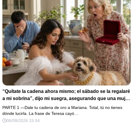
“Quítate la cadena ahora mismo; el sábado se la regalaré
a mi sobrina”, dijo mi suegra, asegurando que una mujer
con las manos marcadas por espinas no merecía 50
PARTE 1 —Dale tu cadena de oro a Mariana. Total, tú no tienes
gramos de oro. Mi esposo guardó silencio, así que
dónde lucirla. La frase de Teresa cayó…
obedecí con calma y le pedí que preparara la fiesta. Ella
06/08/2026 15:54
creyó haber ganado… hasta que proyecté el recibo