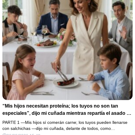
“Mis hijos necesitan proteína; los tuyos no son tan
especiales”, dijo mi cuñada mientras repartía el asado y
hacía llorar a mi hija. Mi esposo me pidió que no armara
PARTE 1 —Mis hijos sí comerán carne; los tuyos pueden llenarse
un escándalo, así que guardé silencio, terminé un pastel
con salchichas —dijo mi cuñada, delante de todos, como…
de boda de 8,000 pesos y coloqué sobre la mesa un