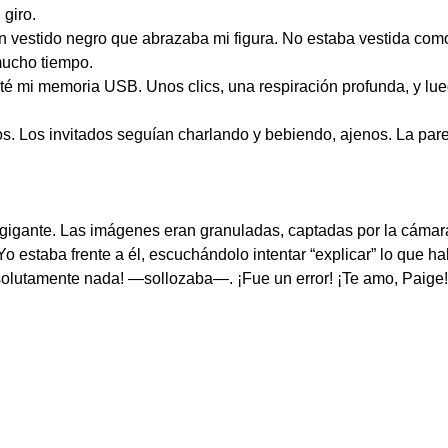
 giro.
 un vestido negro que abrazaba mi figura. No estaba vestida co
mucho tiempo.
erté mi memoria USB. Unos clics, una respiración profunda, y l
. Los invitados seguían charlando y bebiendo, ajenos. La pare
 gigante. Las imágenes eran granuladas, captadas por la cámar
Yo estaba frente a él, escuchándolo intentar “explicar” lo que 
solutamente nada! —sollozaba—. ¡Fue un error! ¡Te amo, Paige! 