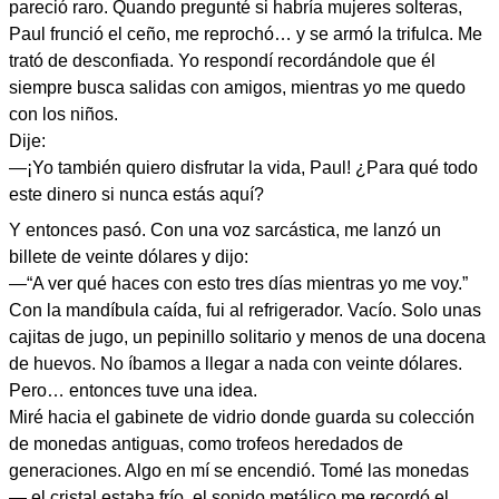
pareció raro. Quando pregunté si habría mujeres solteras,
Paul frunció el ceño, me reprochó… y se armó la trifulca. Me
trató de desconfiada. Yo respondí recordándole que él
siempre busca salidas con amigos, mientras yo me quedo
con los niños.
Dije:
—¡Yo también quiero disfrutar la vida, Paul! ¿Para qué todo
este dinero si nunca estás aquí?
Y entonces pasó. Con una voz sarcástica, me lanzó un
billete de veinte dólares y dijo:
—“A ver qué haces con esto tres días mientras yo me voy.”
Con la mandíbula caída, fui al refrigerador. Vacío. Solo unas
cajitas de jugo, un pepinillo solitario y menos de una docena
de huevos. No íbamos a llegar a nada con veinte dólares.
Pero… entonces tuve una idea.
Miré hacia el gabinete de vidrio donde guarda su colección
de monedas antiguas, como trofeos heredados de
generaciones. Algo en mí se encendió. Tomé las monedas
— el cristal estaba frío, el sonido metálico me recordó el