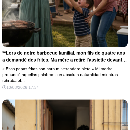
**Lors de notre barbecue familial, mon fils de quatre ans
a demandé des frites. Ma mère a retiré l’assiette devant
lui en déclarant : « Celles-ci sont pour mon véritable
« Esas papas fritas son para mi verdadero nieto.» Mi madre
petit-fils. » Tout le monde a éclaté de rire. Sans dire un
pronunció aquellas palabras con absoluta naturalidad mientras
retiraba el…
mot, je lui ai pris la main et nous sommes partis dîner
10/08/2026 17:34
ailleurs. Avant minuit, mon téléphone n’arrêtait plus de
sonner. À chaque appel de ma mère, je répondais
toujours par le même mot : « Souviens-toi… »**