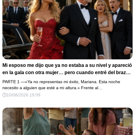
Mi esposo me dijo que ya no estaba a su nivel y apareció
en la gala con otra mujer… pero cuando entré del brazo
del hombre que él más admiraba, descubrió demasiado
PARTE 1 —«Ya no representas mi éxito, Mariana. Esta noche
tarde que era mi padre.
necesito a alguien que esté a mi altura.» Frente al…
10/08/2026 19:09