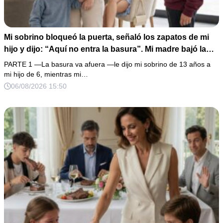
Mi sobrino bloqueó la puerta, señaló los zapatos de mi
hijo y dijo: “Aquí no entra la basura”. Mi madre bajó la
mirada y mi hermana siguió tomando café como si nada.
PARTE 1 —La basura va afuera —le dijo mi sobrino de 13 años a
Yo asentí, abracé a mi niño y me fui sin reclamar. Pero al
mi hijo de 6, mientras mi…
cancelar el depósito mensual descubrí que llevaba años
06/08/2026 15:50
pagando la escuela privada del mismo niño que acababa
de humillarlo.