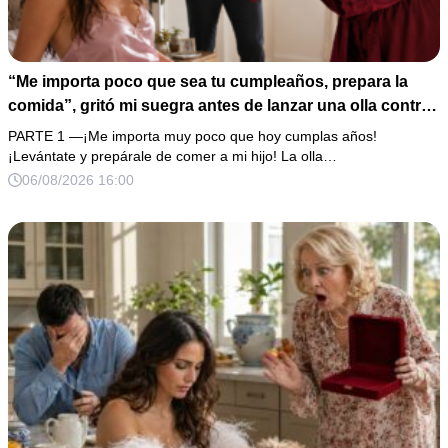
“Me importa poco que sea tu cumpleaños, prepara la
comida”, gritó mi suegra antes de lanzar una olla contra
mi cama. Mi esposo regresó horas después oliendo al
PARTE 1 —¡Me importa muy poco que hoy cumplas años!
perfume de su amante, seguro de que yo lo perdonaría.
¡Levántate y prepárale de comer a mi hijo! La olla…
Pero yo ya tenía 3 copias de los estados de cuenta y una
06/08/2026 16:00
carta que podía dejarlo sin el hogar que creía suyo.