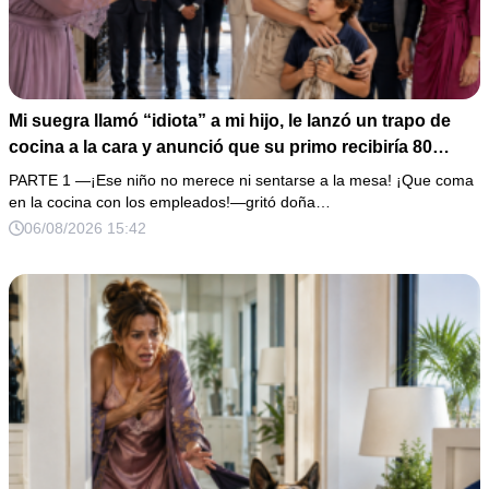
Mi suegra llamó “idiota” a mi hijo, le lanzó un trapo de
cocina a la cara y anunció que su primo recibiría 80
millones y el 50% de las acciones: “Aprende cuál es tu
PARTE 1 —¡Ese niño no merece ni sentarse a la mesa! ¡Que coma
lugar”. Permanecí en silencio hasta que terminaron de
en la cocina con los empleados!—gritó doña…
firmar; entonces mostré una grabación y alguien llamó a
06/08/2026 15:42
la puerta con varias órdenes judiciales…