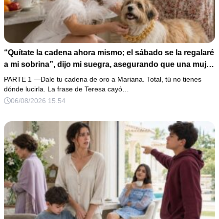
“Quítate la cadena ahora mismo; el sábado se la regalaré
a mi sobrina”, dijo mi suegra, asegurando que una mujer
con las manos marcadas por espinas no merecía 50
PARTE 1 —Dale tu cadena de oro a Mariana. Total, tú no tienes
gramos de oro. Mi esposo guardó silencio, así que
dónde lucirla. La frase de Teresa cayó…
obedecí con calma y le pedí que preparara la fiesta. Ella
06/08/2026 15:54
creyó haber ganado… hasta que proyecté el recibo
completo que había intentado ocultar.