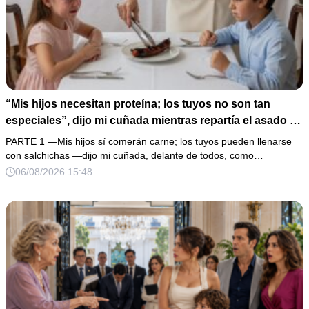
“Mis hijos necesitan proteína; los tuyos no son tan
especiales”, dijo mi cuñada mientras repartía el asado y
hacía llorar a mi hija. Mi esposo me pidió que no armara
PARTE 1 —Mis hijos sí comerán carne; los tuyos pueden llenarse
un escándalo, así que guardé silencio, terminé un pastel
con salchichas —dijo mi cuñada, delante de todos, como…
de boda de 8,000 pesos y coloqué sobre la mesa un
06/08/2026 15:48
documento que podía destruir sus planes familiares.