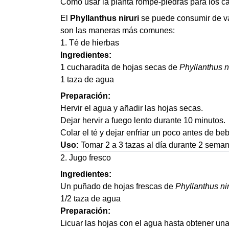
Cómo usar la planta rompe-piedras para los cá
El
Phyllanthus niruri
se puede consumir de var
son las maneras más comunes:
1. Té de hierbas
Ingredientes:
1 cucharadita de hojas secas de
Phyllanthus ni
1 taza de agua
Preparación:
Hervir el agua y añadir las hojas secas.
Dejar hervir a fuego lento durante 10 minutos.
Colar el té y dejar enfriar un poco antes de beb
Uso:
Tomar 2 a 3 tazas al día durante 2 seman
2. Jugo fresco
Ingredientes:
Un puñado de hojas frescas de
Phyllanthus nir
1/2 taza de agua
Preparación:
Licuar las hojas con el agua hasta obtener u