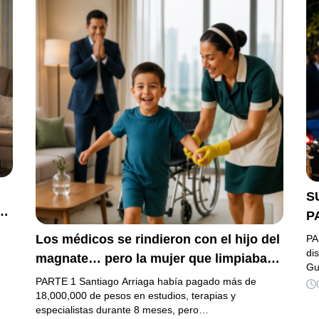
S
e
P
G
Los médicos se rindieron con el hijo del
PA
L
di
magnate… pero la mujer que limpiaba
Gu
D
su casa descubrió la verdad que nadie
PARTE 1 Santiago Arriaga había pagado más de
quiso escuchar.
18,000,000 de pesos en estudios, terapias y
especialistas durante 8 meses, pero…