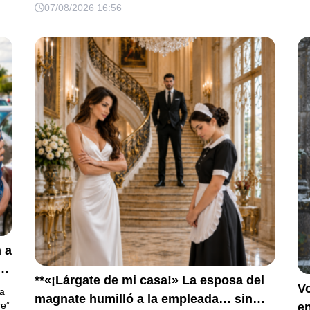
07/08/2026 16:56
 a
**«¡Lárgate de mi casa!» La esposa del
o
Vo
ra
magnate humilló a la empleada… sin
re”
en