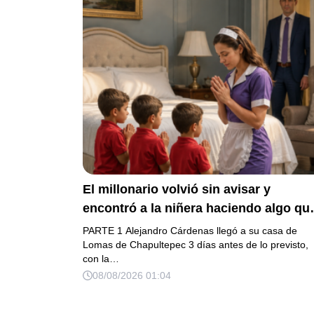
El millonario volvió sin avisar y
encontró a la niñera haciendo algo qu
cambió para siempre a sus 3 hijos
PARTE 1 Alejandro Cárdenas llegó a su casa de
Lomas de Chapultepec 3 días antes de lo previsto,
con la…
08/08/2026 01:04