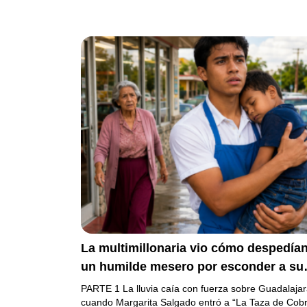
La multimillonaria vio cómo despedían
un humilde mesero por esconder a su
hermanito enfermo… pero el verdader
PARTE 1 La lluvia caía con fuerza sobre Guadalaja
escándalo estaba a punto de estallar.
cuando Margarita Salgado entró a “La Taza de Cob