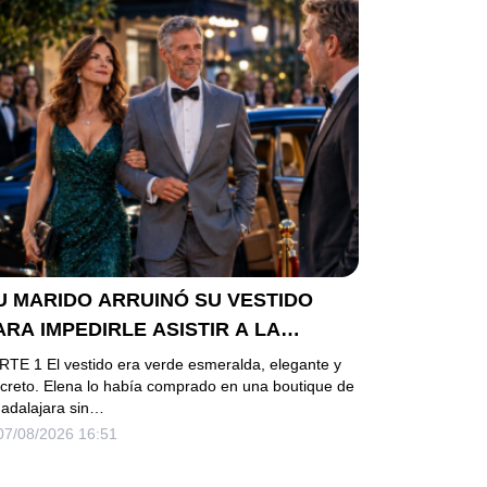
U MARIDO ARRUINÓ SU VESTIDO
ARA IMPEDIRLE ASISTIR A LA
ALA… PERO ELLA LLEGÓ EN
RTE 1 El vestido era verde esmeralda, elegante y
IMUSINA COMO INVITADA DE HONOR
screto. Elena lo había comprado en una boutique de
adalajara sin…
EL DUEÑO DE LA EMPRESA
07/08/2026 16:51