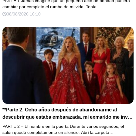
PARTE 1 Jamás imaginé que un pequeño acto de bondad pudiera
puso en mis manos una vieja bolsa de hospital que
cambiar por completo el rumbo de mi vida. Tenía…
había conservado durante años y me dijo: «Ella te eligió
08/08/2026 16:10
por una razón que todavía no conoces».
**Parte 2: Ocho años después de abandonarme al
descubrir que estaba embarazada, mi exmarido me invitó
a la cena de Navidad convencido de que podría burlarse
PARTE 2 – El nombre en la puerta Durante varios segundos, el
de la mujer a la que creía una fracasada y sin hijos. Lo
salón quedó completamente en silencio. Abrí la carpeta…