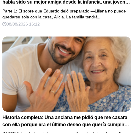
había sido su mejor amiga desde la infancia, una joven
ciega a la que protegió durante toda su vida. Tras su
Parte 1: El sobre que Eduardo dejó preparado —Liliana no puede
fallecimiento, ella me entregó un sobre y me confesó la
quedarse sola con la casa, Alicia. La familia tendrá…
verdadera razón por la que él la eligió a ella por encima
08/08/2026 16:12
de toda nuestra familia.
Historia completa: Una anciana me pidió que me casara
con ella porque era el último deseo que quería cumplir
antes de morir. Después de su fallecimiento, su abogado