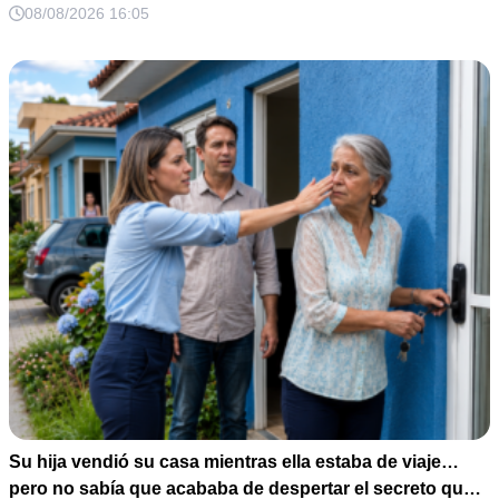
que jamás imaginó fue que esa noche sería él quien
08/08/2026 16:05
terminaría enfrentándose a la verdad.**
Su hija vendió su casa mientras ella estaba de viaje…
pero no sabía que acababa de despertar el secreto que