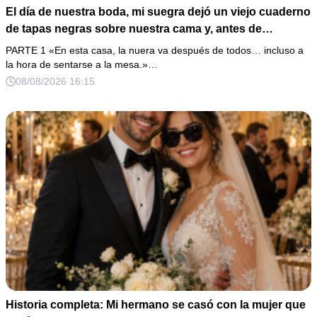
El día de nuestra boda, mi suegra dejó un viejo cuaderno
de tapas negras sobre nuestra cama y, antes de
marcharse, dijo: «En esta familia todos deben cumplir
PARTE 1 «En esta casa, la nuera va después de todos… incluso a
una misma regla…».
la hora de sentarse a la mesa.»…
08/08/2026 16:15
Historia completa: Mi hermano se casó con la mujer que