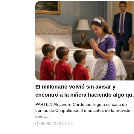
El millonario volvió sin avisar y
encontró a la niñera haciendo algo qu
cambió para siempre a sus 3 hijos
PARTE 1 Alejandro Cárdenas llegó a su casa de
Lomas de Chapultepec 3 días antes de lo previsto,
con la…
08/08/2026 01:04