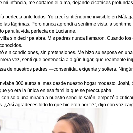
e mi infancia, me cortaron el alma, dejando cicatrices profunda
cía perfecta ante todos. Yo crecí sintiéndome invisible en Mála
rme las lágrimas. Pero nunca aprendí a sentirme vista, a sentir
do para la vida perfecta de Lucianne.
villa sin decir palabra. Mis padres nunca llamaron. Cuando los c
conocidos.
amó sin condiciones, sin pretensiones. Me hizo su esposa en una
rimera vez, sentí que pertenecía a algún lugar, que realmente im
asa de nuestros padres —consentida, exigente y soltera. Ningú
nviaba 300 euros al mes desde nuestro hogar modesto. Joshi, b
que yo era la única en esa familia que se preocupaba.
 con solo una mirada a nuestro sencillo salón, empezó a criticar
¿Así agradeces todo lo que hicieron por ti?”, dijo con voz carg