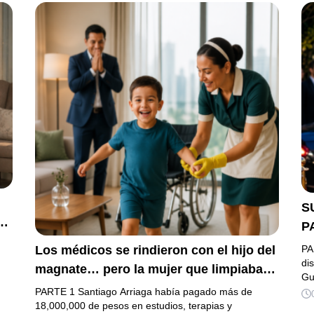
S
e
P
G
Los médicos se rindieron con el hijo del
PA
L
di
magnate… pero la mujer que limpiaba
Gu
D
su casa descubrió la verdad que nadie
PARTE 1 Santiago Arriaga había pagado más de
quiso escuchar.
18,000,000 de pesos en estudios, terapias y