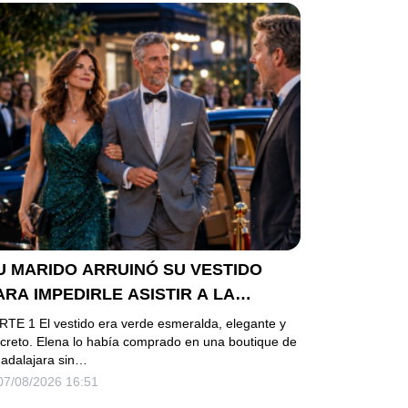
U MARIDO ARRUINÓ SU VESTIDO
ARA IMPEDIRLE ASISTIR A LA
ALA… PERO ELLA LLEGÓ EN
RTE 1 El vestido era verde esmeralda, elegante y
IMUSINA COMO INVITADA DE HONOR
screto. Elena lo había comprado en una boutique de
adalajara sin…
EL DUEÑO DE LA EMPRESA
07/08/2026 16:51