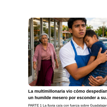
La multimillonaria vio cómo despedían
un humilde mesero por esconder a su
hermanito enfermo… pero el verdader
PARTE 1 La lluvia caía con fuerza sobre Guadalaja