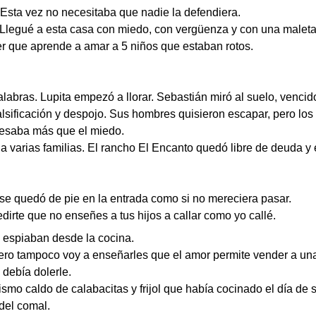
Esta vez no necesitaba que nadie la defendiera.
legué a esta casa con miedo, con vergüenza y con una maleta 
r que aprende a amar a 5 niños que estaban rotos.
labras. Lupita empezó a llorar. Sebastián miró al suelo, vencid
falsificación y despojo. Sus hombres quisieron escapar, pero lo
 pesaba más que el miedo.
s a varias familias. El rancho El Encanto quedó libre de deuda y
y se quedó de pie en la entrada como si no mereciera pasar.
rte que no enseñes a tus hijos a callar como yo callé.
e espiaban desde la cocina.
o tampoco voy a enseñarles que el amor permite vender a una
 debía dolerle.
smo caldo de calabacitas y frijol que había cocinado el día de 
 del comal.