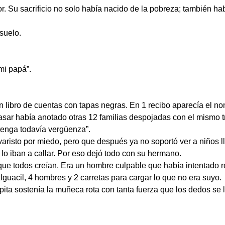
r. Su sacrificio no solo había nacido de la pobreza; también h
suelo.
 mi papá”.
un libro de cuentas con tapas negras. En 1 recibo aparecía el no
tasar había anotado otras 12 familias despojadas con el mismo t
 tenga todavía vergüenza”.
aristo por miedo, pero que después ya no soportó ver a niños l
o iban a callar. Por eso dejó todo con su hermano.
r que todos creían. Era un hombre culpable que había intentado r
lguacil, 4 hombres y 2 carretas para cargar lo que no era suyo.
ita sostenía la muñeca rota con tanta fuerza que los dedos se l