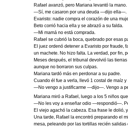
Rafael avanzó, pero Mariana levantó la mano. 
—Sí, me casaron por una deuda —dijo ella—. L
Evaristo: nadie compra el corazón de una muje
Beto corrió hacia ella y se abrazó a su falda.
—Mi mamá no está comprada.
Rafael se cubrió la boca, quebrado por esas pa
El juez ordenó detener a Evaristo por fraude, 
un machete. No hizo falta. La verdad, por fin,
Meses después, el tribunal devolvió las tierra
aunque no borraron sus culpas.
Mariana tardó más en perdonar a su padre.
Cuando él fue a verla, llevó 1 costal de maíz 
—No vengo a justificarme —dijo—. Vengo a pedi
Mariana miró a Rafael, luego a los 5 niños qu
—No les voy a enseñar odio —respondió—. Per
El viejo agachó la cabeza. Esa frase le dolió, y
Una tarde, Rafael la encontró preparando el mi
mesa, peleando por las tortillas recién salidas