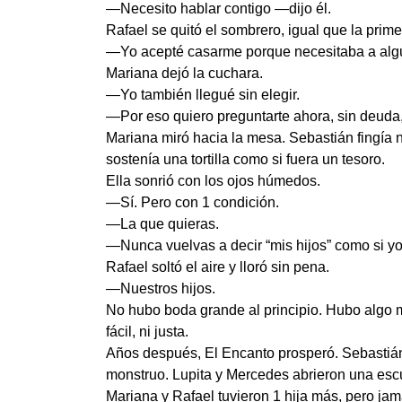
—Necesito hablar contigo —dijo él.
Rafael se quitó el sombrero, igual que la prim
—Yo acepté casarme porque necesitaba a algui
Mariana dejó la cuchara.
—Yo también llegué sin elegir.
—Por eso quiero preguntarte ahora, sin deuda,
Mariana miró hacia la mesa. Sebastián fingía 
sostenía una tortilla como si fuera un tesoro.
Ella sonrió con los ojos húmedos.
—Sí. Pero con 1 condición.
—La que quieras.
—Nunca vuelvas a decir “mis hijos” como si yo
Rafael soltó el aire y lloró sin pena.
—Nuestros hijos.
No hubo boda grande al principio. Hubo algo me
fácil, ni justa.
Años después, El Encanto prosperó. Sebastián a
monstruo. Lupita y Mercedes abrieron una esc
Mariana y Rafael tuvieron 1 hija más, pero jamá