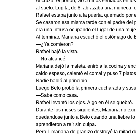
Al cruzar el portón, vio 5 niños sentados en 
al suelo. Lupita, de 8, abrazaba una muñeca rot
Rafael estaba junto a la puerta, quemado por 
Se casaron esa misma tarde con el padre del p
era una intrusa ocupando el lugar de una muje
Al terminar, Mariana escuchó el estómago de B
—¿Ya comieron?
Rafael bajó la vista.
—No alcancé.
Mariana dejó la maleta, entró a la cocina y enc
caldo espeso, calentó el comal y puso 7 platos
Nadie habló al principio.
Luego Beto probó la primera cucharada y susu
—Sabe como casa.
Rafael levantó los ojos. Algo en él se quebró.
Durante los meses siguientes, Mariana no exi
quedándose junto a Beto cuando una fiebre lo 
aprendieron a reír sin culpa.
Pero 1 mañana de granizo destruyó la mitad del