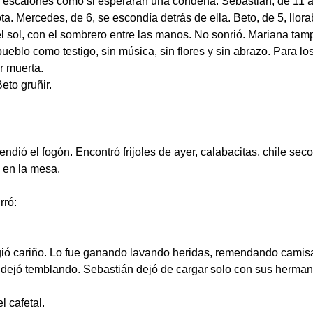
los escalones como si esperaran una condena. Sebastián, de 11 
a. Mercedes, de 6, se escondía detrás de ella. Beto, de 5, llora
el sol, con el sombrero entre las manos. No sonrió. Mariana tam
ueblo como testigo, sin música, sin flores y sin abrazo. Para 
r muerta.
eto gruñir.
endió el fogón. Encontró frijoles de ayer, calabacitas, chile seco
 en la mesa.
rró:
gió cariño. Lo fue ganando lavando heridas, remendando camis
dejó temblando. Sebastián dejó de cargar solo con sus hermanos
 cafetal.