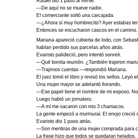
Rafael dio 1 paso al frente.
—De aquí no se mueve nadie.
El comerciante soltó una carcajada.
—¿Ahora sí muy hombrecito? Ayer estabas te
Entonces se escucharon cascos en el camino.
Mariana apareció cubierta de lodo, con Sebasti
habían perdido sus parcelas años atrás.
Evaristo palideció, pero intentó sonreír.
—Qué bonita reunión. ¿También trajeron mari
—Trajimos cuentas —respondió Mariana.
El juez tomó el libro y revisó los sellos. Ley
Una mujer mayor se adelantó llorando.
—Ese papel tiene el nombre de mi esposo. Nos
Luego habló un jornalero.
—A mí me sacaron con mis 3 chamacos.
La gente empezó a murmurar. El enojo creció 
Evaristo dio 1 paso atrás.
—Son mentiras de una mujer comprada para c
La frase hizo que todos se quedaran helados.