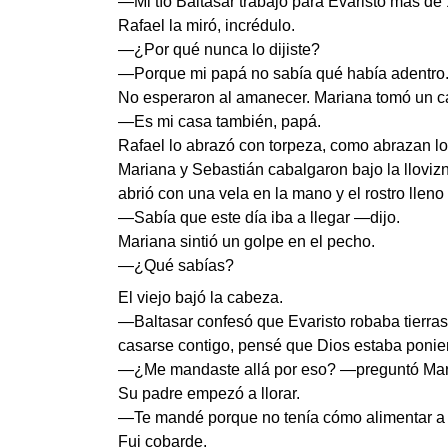
—Mi tío Baltasar trabajó para Evaristo más de 
Rafael la miró, incrédulo.
—¿Por qué nunca lo dijiste?
—Porque mi papá no sabía qué había adentro. Y
No esperaron al amanecer. Mariana tomó un cab
—Es mi casa también, papá.
Rafael lo abrazó con torpeza, como abrazan l
Mariana y Sebastián cabalgaron bajo la llovizn
abrió con una vela en la mano y el rostro lleno
—Sabía que este día iba a llegar —dijo.
Mariana sintió un golpe en el pecho.
—¿Qué sabías?
El viejo bajó la cabeza.
—Baltasar confesó que Evaristo robaba tierras 
casarse contigo, pensé que Dios estaba ponien
—¿Me mandaste allá por eso? —preguntó Mari
Su padre empezó a llorar.
—Te mandé porque no tenía cómo alimentar a tu
Fui cobarde.