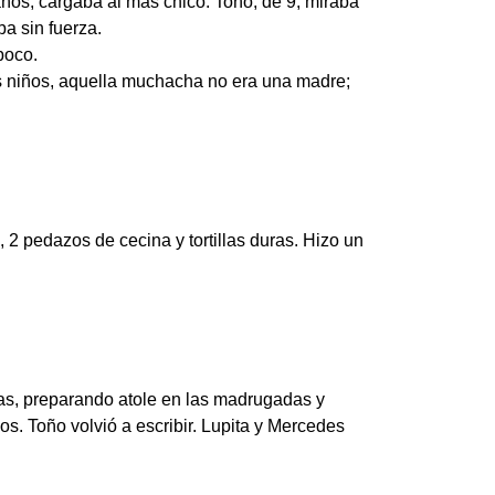
años, cargaba al más chico. Toño, de 9, miraba
ba sin fuerza.
poco.
los niños, aquella muchacha no era una madre;
, 2 pedazos de cecina y tortillas duras. Hizo un
as, preparando atole en las madrugadas y
. Toño volvió a escribir. Lupita y Mercedes