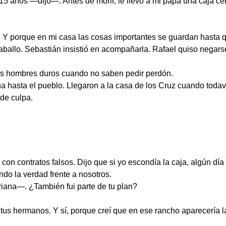
15 años —dijo—. Antes de morir, le llevó a mi papá una caja cer
 porque en mi casa las cosas importantes se guardan hasta que
allo. Sebastián insistió en acompañarla. Rafael quiso negarse, 
os hombres duros cuando no saben pedir perdón.
a hasta el pueblo. Llegaron a la casa de los Cruz cuando todav
 de culpa.
con contratos falsos. Dijo que si yo escondía la caja, algún día
do la verdad frente a nosotros.
ana—. ¿También fui parte de tu plan?
s hermanos. Y sí, porque creí que en ese rancho aparecería la