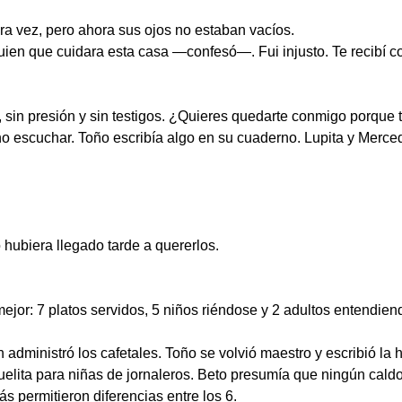
era vez, pero ahora sus ojos no estaban vacíos.
en que cuidara esta casa —confesó—. Fui injusto. Te recibí co
 sin presión y sin testigos. ¿Quieres quedarte conmigo porque 
no escuchar. Toño escribía algo en su cuaderno. Lupita y Merc
 hubiera llegado tarde a quererlos.
jor: 7 platos servidos, 5 niños riéndose y 2 adultos entendien
dministró los cafetales. Toño se volvió maestro y escribió la hi
uelita para niñas de jornaleros. Beto presumía que ningún cal
s permitieron diferencias entre los 6.