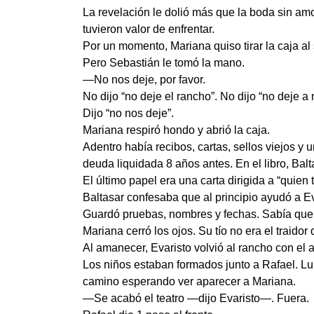
La revelación le dolió más que la boda sin amo
tuvieron valor de enfrentar.
Por un momento, Mariana quiso tirar la caja al 
Pero Sebastián le tomó la mano.
—No nos deje, por favor.
No dijo “no deje el rancho”. No dijo “no deje a
Dijo “no nos deje”.
Mariana respiró hondo y abrió la caja.
Adentro había recibos, cartas, sellos viejos y 
deuda liquidada 8 años antes. En el libro, Bal
El último papel era una carta dirigida a “quien
Baltasar confesaba que al principio ayudó a Ev
Guardó pruebas, nombres y fechas. Sabía que l
Mariana cerró los ojos. Su tío no era el traido
Al amanecer, Evaristo volvió al rancho con el a
Los niños estaban formados junto a Rafael. Lup
camino esperando ver aparecer a Mariana.
—Se acabó el teatro —dijo Evaristo—. Fuera.