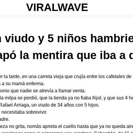
VIRALWAVE
 viudo y 5 niños hambri
pó la mentira que iba a q
la tarde, en una carreta vieja que crujía entre los cafetales de 
ía a su mamá enferma.
nio que nadie se atrevía a llamar venta.
a milpa se perdió, que la tienda ya no fiaba frijol, y que sus 
 Rafael Arriaga, un viudo de 34 años con 5 hijos.
 necesitaba sobrevivir.
adre.
eza no grita, nomás aprieta el cuello hasta que ya no queda air