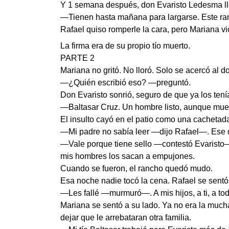
Y 1 semana después, don Evaristo Ledesma lle
—Tienen hasta mañana para largarse. Este ra
Rafael quiso romperle la cara, pero Mariana vio 
La firma era de su propio tío muerto.
PARTE 2
Mariana no gritó. No lloró. Solo se acercó al 
—¿Quién escribió eso? —preguntó.
Don Evaristo sonrió, seguro de que ya los tení
—Baltasar Cruz. Un hombre listo, aunque mue
El insulto cayó en el patio como una cachetad
—Mi padre no sabía leer —dijo Rafael—. Ese c
—Vale porque tiene sello —contestó Evaristo—.
mis hombres los sacan a empujones.
Cuando se fueron, el rancho quedó mudo.
Esa noche nadie tocó la cena. Rafael se sentó 
—Les fallé —murmuró—. A mis hijos, a ti, a to
Mariana se sentó a su lado. Ya no era la much
dejar que le arrebataran otra familia.