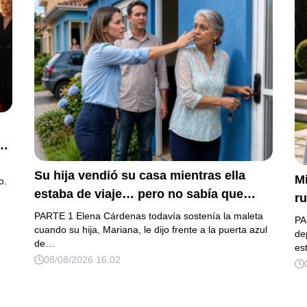
n
la
Su hija vendió su casa mientras ella
Mi
o.
estaba de viaje… pero no sabía que
ru
acababa de despertar el secreto que su
m
PARTE 1 Elena Cárdenas todavía sostenía la maleta
PA
padre dejó antes de morir
cuando su hija, Mariana, le dijo frente a la puerta azul
qu
de
a
de…
es
hi
08/08/2026 16:02