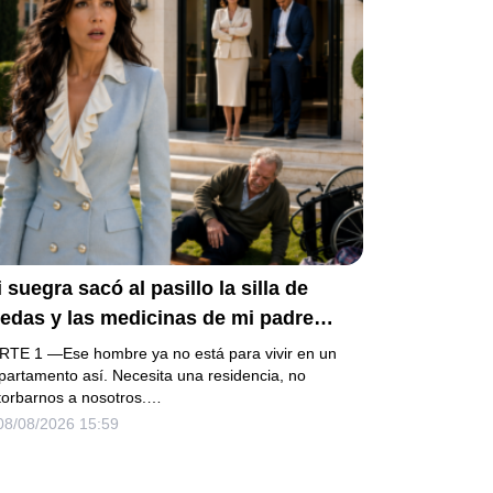
o conoces».
 suegra sacó al pasillo la silla de
edas y las medicinas de mi padre
ientras yo trabajaba… pero no sabía
RTE 1 —Ese hombre ya no está para vivir en un
e él era dueño de la casa y que su
partamento así. Necesita una residencia, no
torbarnos a nosotros.…
jo acabaría perdiéndolo todo
08/08/2026 15:59