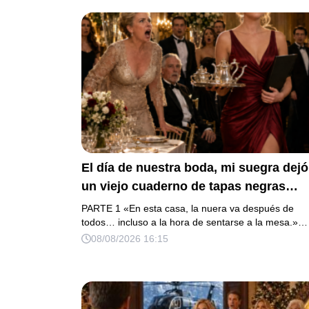
El día de nuestra boda, mi suegra dejó
un viejo cuaderno de tapas negras
sobre nuestra cama y, antes de
PARTE 1 «En esta casa, la nuera va después de
marcharse, dijo: «En esta familia todo
todos… incluso a la hora de sentarse a la mesa.»…
08/08/2026 16:15
deben cumplir una misma regla…».