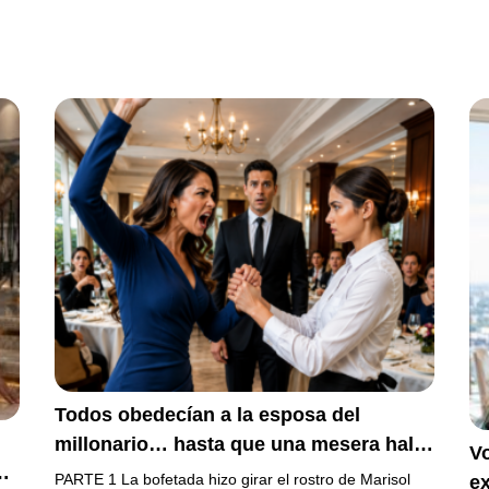
Todos obedecían a la esposa del
millonario… hasta que una mesera halló
Vo
y
su diamante en una copa
PARTE 1 La bofetada hizo girar el rostro de Marisol
e