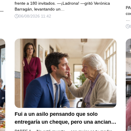
la
frente a 180 invitados. —¡Ladrona! —gritó Verónica
pe
PA
Barragán, levantando un…
ás
 —
e
co
06/08/2026 11:42
…
Fui a un asilo pensando que solo
entregaría un cheque, pero una anciana
olvidada acarició mi cara y dijo: “Eres