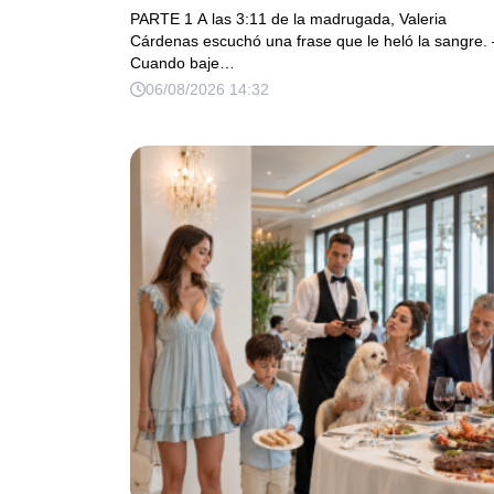
mi esposo cobrara 25 millones… pero 
PARTE 1 A las 3:11 de la madrugada, Valeria
persona que cayó reveló el secreto m
Cárdenas escuchó una frase que le heló la sangre.
Cuando baje…
cruel de la familia
06/08/2026 14:32