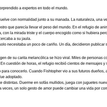
rprendido a expertos en todo el mundo.
vuelve con normalidad junto a su manada. La naturaleza, una ve
ostro que parecía llevar el peso del mundo. En el refugio de an
 con la mirada triste y el cuerpo encogido como si hubiera per
cercaba a su jaula.
solo necesitaba un poco de cariño. Un día, decidieron publicar 
en de su carita melancólica se hizo viral. Miles de personas c
En cuestión de horas, el refugio recibió cientos de mensajes y 
o para conocerlo. Cuando Fishtopher vio a sus futuros dueños, 
fue adoptado.
 distintas. Duerme en sofás mullidos, juega con juguetes nuevos
ue a veces, un solo gesto de amor puede cambiar una vida por c