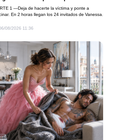
ro la vieja llave reveló el secreto de su
RTE 1 —Deja de hacerte la víctima y ponte a
sposo
cinar. En 2 horas llegan los 24 invitados de Vanessa.
06/08/2026 11:36