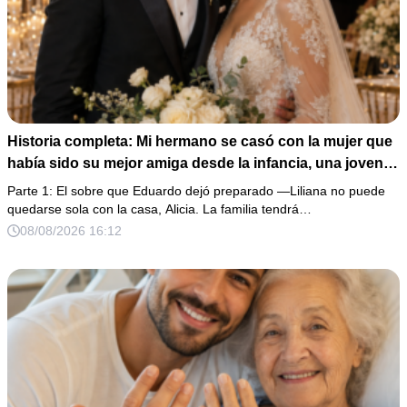
Historia completa: Mi hermano se casó con la mujer que
había sido su mejor amiga desde la infancia, una joven
ciega a la que protegió durante toda su vida. Tras su
Parte 1: El sobre que Eduardo dejó preparado —Liliana no puede
fallecimiento, ella me entregó un sobre y me confesó la
quedarse sola con la casa, Alicia. La familia tendrá…
verdadera razón por la que él la eligió a ella por encima
08/08/2026 16:12
de toda nuestra familia.