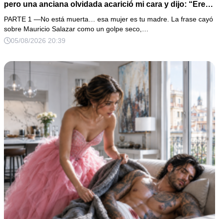
pero una anciana olvidada acarició mi cara y dijo: “Eres
igual a tu padre”. En vez de hacer preguntas, tomé su
PARTE 1 —No está muerta… esa mujer es tu madre. La frase cayó
medalla, abrí un expediente sellado desde hacía 40 años
sobre Mauricio Salazar como un golpe seco,…
y descubrí que la mujer que me crió había construido mi
05/08/2026 20:39
fortuna sobre una desaparición.