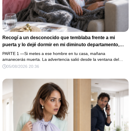
Recogí a un desconocido que temblaba frente a mi
puerta y lo dejé dormir en mi diminuto departamento,
aunque mi único familiar me advirtió: “Ese hombre no es
PARTE 1 —Si metes a ese hombre en tu casa, mañana
una víctima”. Le curé una herida profunda y me fui a
amanecerás muerta. La advertencia salió desde la ventana del…
dormir. Al amanecer, él ya no estaba, pero su anillo,
05/08/2026 20:36
200,000 pesos y varios hombres armados revelaron una
pesadilla inesperada.