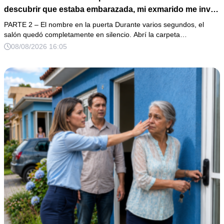
descubrir que estaba embarazada, mi exmarido me invitó
a la cena de Navidad convencido de que podría burlarse
PARTE 2 – El nombre en la puerta Durante varios segundos, el
de la mujer a la que creía una fracasada y sin hijos. Lo
salón quedó completamente en silencio. Abrí la carpeta…
que jamás imaginó fue que esa noche sería él quien
08/08/2026 16:05
terminaría enfrentándose a la verdad.**