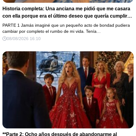
Historia completa: Una anciana me pidió que me casara
con ella porque era el último deseo que quería cumplir
antes de morir. Después de su fallecimiento, su abogado
PARTE 1 Jamás imaginé que un pequeño acto de bondad pudiera
puso en mis manos una vieja bolsa de hospital que
cambiar por completo el rumbo de mi vida. Tenía…
había conservado durante años y me dijo: «Ella te eligió
08/08/2026 16:10
por una razón que todavía no conoces».
**Parte 2: Ocho años después de abandonarme al