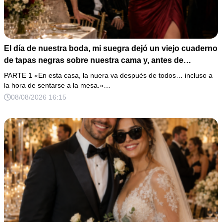
El día de nuestra boda, mi suegra dejó un viejo cuaderno
de tapas negras sobre nuestra cama y, antes de
marcharse, dijo: «En esta familia todos deben cumplir
PARTE 1 «En esta casa, la nuera va después de todos… incluso a
una misma regla…».
la hora de sentarse a la mesa.»…
08/08/2026 16:15