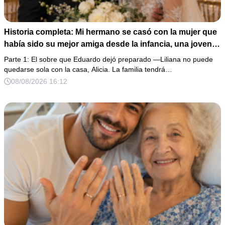
Historia completa: Mi hermano se casó con la mujer que
había sido su mejor amiga desde la infancia, una joven
ciega a la que protegió durante toda su vida. Tras su
Parte 1: El sobre que Eduardo dejó preparado —Liliana no puede
fallecimiento, ella me entregó un sobre y me confesó la
quedarse sola con la casa, Alicia. La familia tendrá…
verdadera razón por la que él la eligió a ella por encima
08/08/2026 16:12
de toda nuestra familia.