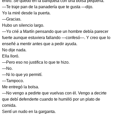
entró. Se quedó en la banqueta con una bolsa pequeña.
—Te traje pan de la panadería que te gusta —dijo.
Yo la miré desde la puerta.
—Gracias.
Hubo un silencio largo.
—Yo crié a Martín pensando que un hombre debía parecer
fuerte aunque estuviera fallando —confesó—. Y creo que lo
enseñé a mentir antes que a pedir ayuda.
No dije nada.
Ella lloró.
—Pero eso no justifica lo que te hizo.
—No.
—Ni lo que yo permití.
—Tampoco.
Me entregó la bolsa.
—No vengo a pedirte que vuelvas con él. Vengo a decirte
que debí defenderte cuando te humilló por un plato de
comida.
Sentí un nudo en la garganta.