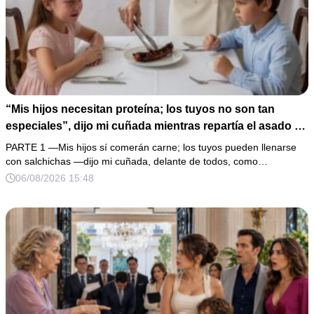
“Mis hijos necesitan proteína; los tuyos no son tan
especiales”, dijo mi cuñada mientras repartía el asado y
hacía llorar a mi hija. Mi esposo me pidió que no armara
PARTE 1 —Mis hijos sí comerán carne; los tuyos pueden llenarse
un escándalo, así que guardé silencio, terminé un pastel
con salchichas —dijo mi cuñada, delante de todos, como…
de boda de 8,000 pesos y coloqué sobre la mesa un
06/08/2026 15:48
documento que podía destruir sus planes familiares.