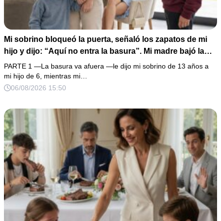
Mi sobrino bloqueó la puerta, señaló los zapatos de mi
hijo y dijo: “Aquí no entra la basura”. Mi madre bajó la
mirada y mi hermana siguió tomando café como si nada.
PARTE 1 —La basura va afuera —le dijo mi sobrino de 13 años a
Yo asentí, abracé a mi niño y me fui sin reclamar. Pero al
mi hijo de 6, mientras mi…
cancelar el depósito mensual descubrí que llevaba años
06/08/2026 15:50
pagando la escuela privada del mismo niño que acababa
de humillarlo.