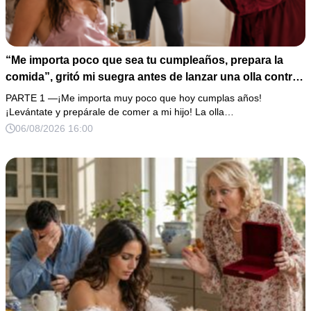
“Me importa poco que sea tu cumpleaños, prepara la
comida”, gritó mi suegra antes de lanzar una olla contra
mi cama. Mi esposo regresó horas después oliendo al
PARTE 1 —¡Me importa muy poco que hoy cumplas años!
perfume de su amante, seguro de que yo lo perdonaría.
¡Levántate y prepárale de comer a mi hijo! La olla…
Pero yo ya tenía 3 copias de los estados de cuenta y una
06/08/2026 16:00
carta que podía dejarlo sin el hogar que creía suyo.