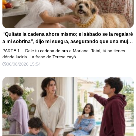
“Quítate la cadena ahora mismo; el sábado se la regalaré
a mi sobrina”, dijo mi suegra, asegurando que una mujer
con las manos marcadas por espinas no merecía 50
PARTE 1 —Dale tu cadena de oro a Mariana. Total, tú no tienes
gramos de oro. Mi esposo guardó silencio, así que
dónde lucirla. La frase de Teresa cayó…
obedecí con calma y le pedí que preparara la fiesta. Ella
06/08/2026 15:54
creyó haber ganado… hasta que proyecté el recibo
completo que había intentado ocultar.