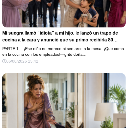
Mi suegra llamó “idiota” a mi hijo, le lanzó un trapo de
cocina a la cara y anunció que su primo recibiría 80
millones y el 50% de las acciones: “Aprende cuál es tu
PARTE 1 —¡Ese niño no merece ni sentarse a la mesa! ¡Que coma
lugar”. Permanecí en silencio hasta que terminaron de
en la cocina con los empleados!—gritó doña…
firmar; entonces mostré una grabación y alguien llamó a
06/08/2026 15:42
la puerta con varias órdenes judiciales…