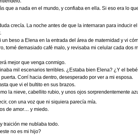
ntiéndelo.
 que a nada en el mundo, y confiaba en ella. Si eso era lo que 
uda crecía. La noche antes de que la internaran para inducir el
.
di un beso a Elena en la entrada del área de maternidad y vi cóm
, tomé demasiado café malo, y revisaba mi celular cada dos mi
erá mejor que venga conmigo.
ginaba mil escenarios terribles. ¿Estaba bien Elena? ¿Y el beb
a puerta. Corrí hacia dentro, desesperado por ver a mi esposa.
sta que vi el bultito en sus brazos.
omo la nieve, cabellito rubio, y unos ojos sorprendentemente az
r, con una voz que ni siquiera parecía mía.
enos de amor… y miedo.
y traición me nublaba todo.
te no es mi hijo?