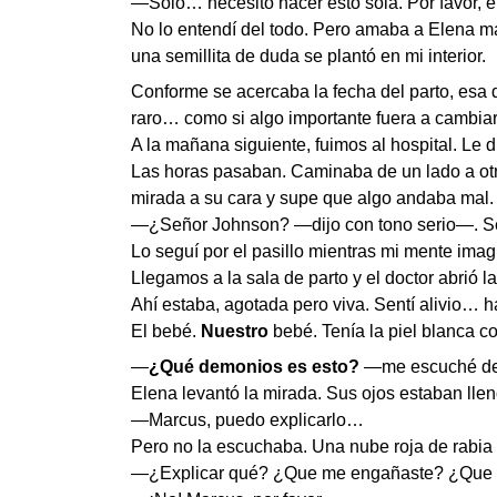
—Solo… necesito hacer esto sola. Por favor, e
No lo entendí del todo. Pero amaba a Elena más
una semillita de duda se plantó en mi interior.
Conforme se acercaba la fecha del parto, esa d
raro… como si algo importante fuera a cambiar
A la mañana siguiente, fuimos al hospital. Le 
Las horas pasaban. Caminaba de un lado a otro
mirada a su cara y supe que algo andaba mal.
—¿Señor Johnson? —dijo con tono serio—. S
Lo seguí por el pasillo mientras mi mente ima
Llegamos a la sala de parto y el doctor abrió l
Ahí estaba, agotada pero viva. Sentí alivio… ha
El bebé.
Nuestro
bebé. Tenía la piel blanca c
—
¿Qué demonios es esto?
—me escuché deci
Elena levantó la mirada. Sus ojos estaban ll
—Marcus, puedo explicarlo…
Pero no la escuchaba. Una nube roja de rabia 
—¿Explicar qué? ¿Que me engañaste? ¿Que es