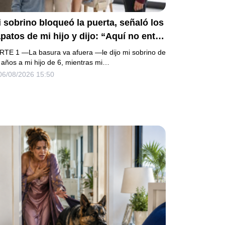
 sobrino bloqueó la puerta, señaló los
patos de mi hijo y dijo: “Aquí no entra
 basura”. Mi madre bajó la mirada y mi
RTE 1 —La basura va afuera —le dijo mi sobrino de
ermana siguió tomando café como si
 años a mi hijo de 6, mientras mi…
06/08/2026 15:50
da. Yo asentí, abracé a mi niño y me
i sin reclamar. Pero al cancelar el
epósito mensual descubrí que llevaba
os pagando la escuela privada del
ismo niño que acababa de humillarlo.