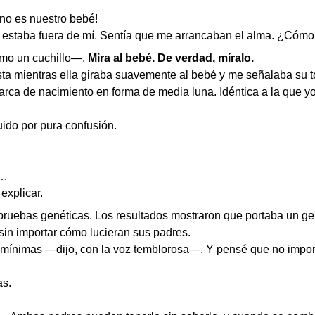
no es nuestro bebé!
o estaba fuera de mí. Sentía que me arrancaban el alma. ¿Cóm
omo un cuchillo—.
Mira al bebé. De verdad, míralo.
sta mientras ella giraba suavemente al bebé y me señalaba su t
rca de nacimiento en forma de media luna. Idéntica a la que yo
uido por pura confusión.
s…
explicar.
ruebas genéticas. Los resultados mostraron que portaba un ge
 sin importar cómo lucieran sus padres.
n mínimas —dijo, con la voz temblorosa—. Y pensé que no impo
as.