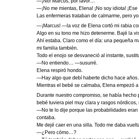
—¡No! Marcus, por favor…
—¡No me mientas, Elena! ¡No soy idiota! ¡Ese 
Las enfermeras trataban de calmarme, pero y
—¡Marcus! —la voz de Elena cortó mi rabia c
Algo en su tono me hizo detenerme. Bajé la vi
Ahí estaba. Claro como el día: una pequeña ma
mi familia también.
Todo el enojo se desvaneció al instante, sustit
—No entiendo… —susurré.
Elena respiró hondo.
—Hay algo que debí haberte dicho hace año
Mientras el bebé se calmaba, Elena empezó a 
Durante nuestro compromiso, se había hecho p
bebé tuviera piel muy clara y rasgos nórdicos,
—No te lo dije porque las probabilidades era
contaba.
Me dejé caer en una silla. Todo me daba vuelt
—¿Pero cómo…?