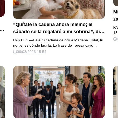
Mi
za
“Quítate la cadena ahora mismo; el
la
PA
sábado se la regalaré a mi sobrina”, dijo
h
13
mi suegra, asegurando que una mujer
na
PARTE 1 —Dale tu cadena de oro a Mariana. Total, tú
con las manos marcadas por espinas no
no tienes dónde lucirla. La frase de Teresa cayó…
fu
su
06/08/2026 15:54
merecía 50 gramos de oro. Mi esposo
d
a.
guardó silencio, así que obedecí con
añ
os
calma y le pedí que preparara la fiesta.
m
o
Ella creyó haber ganado… hasta que
proyecté el recibo completo que había
intentado ocultar.