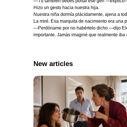
—Tú también debes portar ese gen —explicó—
Hizo un gesto hacia nuestra hija.
Nuestra niña dormía plácidamente, ajena a tod
La miré. Esa marquita de nacimiento era una p
—Perdóname por no habértelo dicho —dijo Elen
importante. Jamás imaginé que realmente iba 
New articles