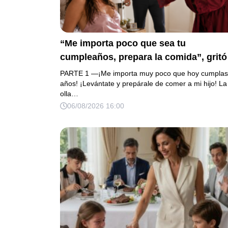
“Me importa poco que sea tu
cumpleaños, prepara la comida”, gritó
mi suegra antes de lanzar una olla
PARTE 1 —¡Me importa muy poco que hoy cumplas
contra mi cama. Mi esposo regresó
años! ¡Levántate y prepárale de comer a mi hijo! La
olla…
horas después oliendo al perfume de 
06/08/2026 16:00
amante, seguro de que yo lo perdonarí
Pero yo ya tenía 3 copias de los estad
de cuenta y una carta que podía dejarl
sin el hogar que creía suyo.