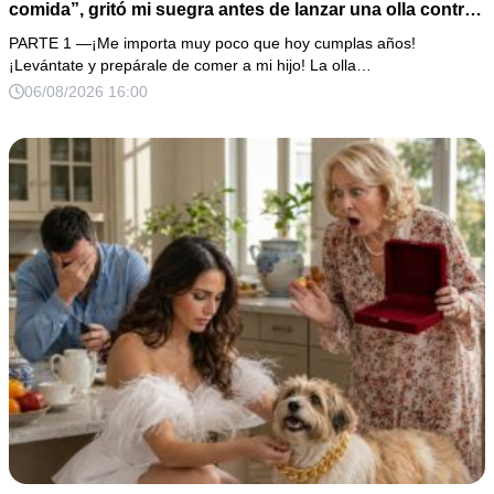
comida”, gritó mi suegra antes de lanzar una olla contra
mi cama. Mi esposo regresó horas después oliendo al
PARTE 1 —¡Me importa muy poco que hoy cumplas años!
perfume de su amante, seguro de que yo lo perdonaría.
¡Levántate y prepárale de comer a mi hijo! La olla…
Pero yo ya tenía 3 copias de los estados de cuenta y una
06/08/2026 16:00
carta que podía dejarlo sin el hogar que creía suyo.