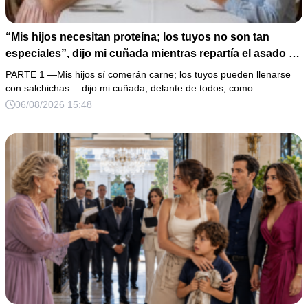
“Mis hijos necesitan proteína; los tuyos no son tan
especiales”, dijo mi cuñada mientras repartía el asado y
hacía llorar a mi hija. Mi esposo me pidió que no armara
PARTE 1 —Mis hijos sí comerán carne; los tuyos pueden llenarse
un escándalo, así que guardé silencio, terminé un pastel
con salchichas —dijo mi cuñada, delante de todos, como…
de boda de 8,000 pesos y coloqué sobre la mesa un
06/08/2026 15:48
documento que podía destruir sus planes familiares.