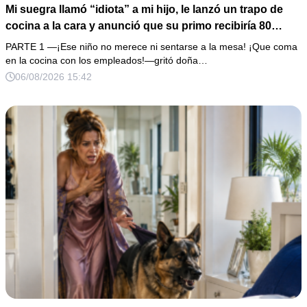
Mi suegra llamó “idiota” a mi hijo, le lanzó un trapo de
cocina a la cara y anunció que su primo recibiría 80
millones y el 50% de las acciones: “Aprende cuál es tu
PARTE 1 —¡Ese niño no merece ni sentarse a la mesa! ¡Que coma
lugar”. Permanecí en silencio hasta que terminaron de
en la cocina con los empleados!—gritó doña…
firmar; entonces mostré una grabación y alguien llamó a
06/08/2026 15:42
la puerta con varias órdenes judiciales…