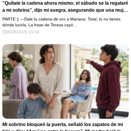
“Quítate la cadena ahora mismo; el sábado se la regalaré
a mi sobrina”, dijo mi suegra, asegurando que una mujer
con las manos marcadas por espinas no merecía 50
PARTE 1 —Dale tu cadena de oro a Mariana. Total, tú no tienes
gramos de oro. Mi esposo guardó silencio, así que
dónde lucirla. La frase de Teresa cayó…
obedecí con calma y le pedí que preparara la fiesta. Ella
06/08/2026 15:54
creyó haber ganado… hasta que proyecté el recibo
completo que había intentado ocultar.
Mi sobrino bloqueó la puerta, señaló los zapatos de mi