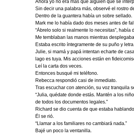
Ahora yo no era más que alguien que se inter
Sin decir una palabra más, observé el rostro d
Dentro de la guantera había un sobre sellado.
Mark me lo había dado dos meses antes de fal
“Ábrelo solo si realmente lo necesitas”, había 
Me temblaban las manos mientras desplegaba 
Estaba escrito íntegramente de su puño y letra
Julie, si mamá y papá intentan echarte de cas
lago es tuya. Mis acciones están en fideicomis
Leí la carta dos veces.
Entonces busqué mi teléfono.
Rebecca respondió casi de inmediato.
Tras escuchar con atención, su voz tranquila 
“Julia, quédate donde estás. Mantén a los niños
de todos los documentos legales.”
Richard se dio cuenta de que estaba hablando
Él se rió.
“Llamar a los familiares no cambiará nada.”
Bajé un poco la ventanilla.