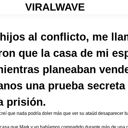
VIRALWAVE
hijos al conflicto, me l
ron que la casa de mi e
mientras planeaban vende
anos una prueba secreta 
 prisión.
eí que nada podría doler más que ver su ataúd desaparecer baj
 la casa que Mark y yo habíamos compartido durante más de una