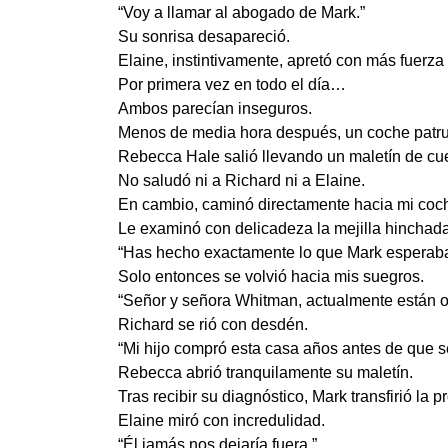
“Voy a llamar al abogado de Mark.”
Su sonrisa desapareció.
Elaine, instintivamente, apretó con más fuerza
Por primera vez en todo el día…
Ambos parecían inseguros.
Menos de media hora después, un coche patrul
Rebecca Hale salió llevando un maletín de cu
No saludó ni a Richard ni a Elaine.
En cambio, caminó directamente hacia mi coc
Le examinó con delicadeza la mejilla hinchada 
“Has hecho exactamente lo que Mark esperaba 
Solo entonces se volvió hacia mis suegros.
“Señor y señora Whitman, actualmente están 
Richard se rió con desdén.
“Mi hijo compró esta casa años antes de que s
Rebecca abrió tranquilamente su maletín.
Tras recibir su diagnóstico, Mark transfirió la p
Elaine miró con incredulidad.
“Él jamás nos dejaría fuera.”