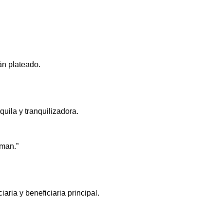
án plateado.
uila y tranquilizadora.
tman.”
iaria y beneficiaria principal.