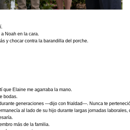
í.
 a Noah en la cara.
rás y chocar contra la barandilla del porche.
ntí que Elaine me agarraba la mano.
de bodas.
 durante generaciones —dijo con frialdad—. Nunca te perteneció 
rmanecía al lado de su hijo durante largas jornadas laborales, 
saría.
mbro más de la familia.