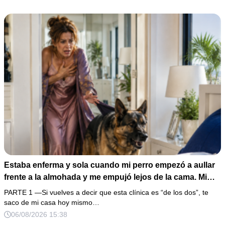
la puerta con varias órdenes judiciales…
Estaba enferma y sola cuando mi perro empezó a aullar
frente a la almohada y me empujó lejos de la cama. Mi
esposo regresó un día antes y susurró: “Acuéstate,
PARTE 1 —Si vuelves a decir que esta clínica es “de los dos”, te
amor, yo te cuidaré”. Fingí obedecer, pero escondí una
saco de mi casa hoy mismo…
grabadora bajo la cobija… Esa noche escuché por qué
06/08/2026 15:38