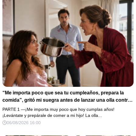
“Me importa poco que sea tu cumpleaños, prepara la
comida”, gritó mi suegra antes de lanzar una olla contra
mi cama. Mi esposo regresó horas después oliendo al
PARTE 1 —¡Me importa muy poco que hoy cumplas años!
perfume de su amante, seguro de que yo lo perdonaría.
¡Levántate y prepárale de comer a mi hijo! La olla…
Pero yo ya tenía 3 copias de los estados de cuenta y una
06/08/2026 16:00
carta que podía dejarlo sin el hogar que creía suyo.