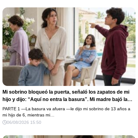
creyó haber ganado… hasta que proyecté el recibo
completo que había intentado ocultar.
Mi sobrino bloqueó la puerta, señaló los zapatos de mi
hijo y dijo: “Aquí no entra la basura”. Mi madre bajó la
mirada y mi hermana siguió tomando café como si nada.
PARTE 1 —La basura va afuera —le dijo mi sobrino de 13 años a
Yo asentí, abracé a mi niño y me fui sin reclamar. Pero al
mi hijo de 6, mientras mi…
cancelar el depósito mensual descubrí que llevaba años
06/08/2026 15:50
pagando la escuela privada del mismo niño que acababa
de humillarlo.