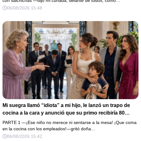
con salchichas —dijo mi cuñada, delante de todos, como…
de boda de 8,000 pesos y coloqué sobre la mesa un
06/08/2026 15:48
documento que podía destruir sus planes familiares.
Mi suegra llamó “idiota” a mi hijo, le lanzó un trapo de
cocina a la cara y anunció que su primo recibiría 80
millones y el 50% de las acciones: “Aprende cuál es tu
PARTE 1 —¡Ese niño no merece ni sentarse a la mesa! ¡Que coma
lugar”. Permanecí en silencio hasta que terminaron de
en la cocina con los empleados!—gritó doña…
firmar; entonces mostré una grabación y alguien llamó a
06/08/2026 15:42