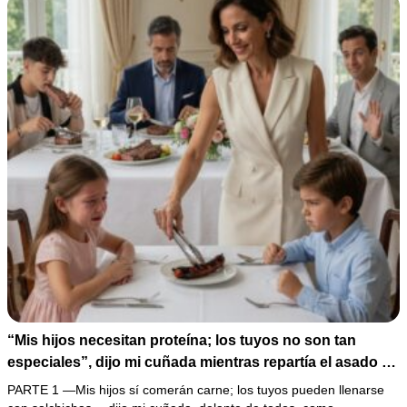
“Mis hijos necesitan proteína; los tuyos no son tan
especiales”, dijo mi cuñada mientras repartía el asado y
hacía llorar a mi hija. Mi esposo me pidió que no armara
PARTE 1 —Mis hijos sí comerán carne; los tuyos pueden llenarse
un escándalo, así que guardé silencio, terminé un pastel