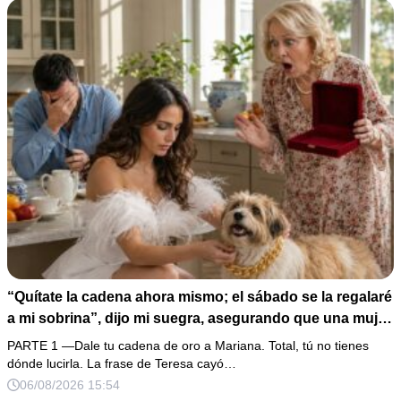
“Quítate la cadena ahora mismo; el sábado se la regalaré
a mi sobrina”, dijo mi suegra, asegurando que una mujer
con las manos marcadas por espinas no merecía 50
PARTE 1 —Dale tu cadena de oro a Mariana. Total, tú no tienes
gramos de oro. Mi esposo guardó silencio, así que
dónde lucirla. La frase de Teresa cayó…
obedecí con calma y le pedí que preparara la fiesta. Ella
06/08/2026 15:54