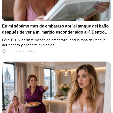
En mi séptimo mes de embarazo abrí el tanque del baño
después de ver a mi marido esconder algo allí. Dentro
había un celular perdido, una receta de sedantes y una
PARTE 1 A los siete meses de embarazo, abrí la tapa del tanque
carta para entregar mi casa a su familia. Cuando él volvió
del inodoro y encontré el plan de…
y preguntó por qué estaba tan callada, respondí: “Solo
08/08/2026 15:45
estoy cansada”… sin saber que ya había enviado las
pruebas.