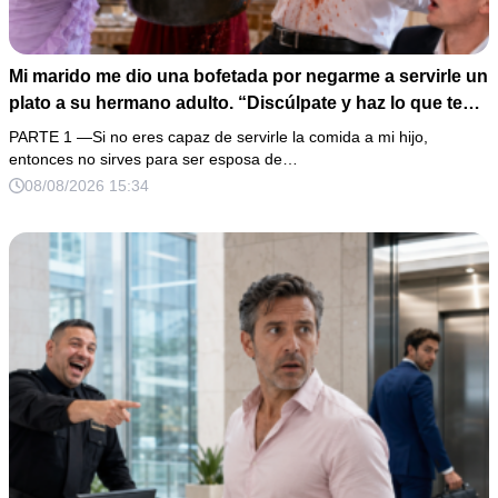
Mi marido me dio una bofetada por negarme a servirle un
plato a su hermano adulto. “Discúlpate y haz lo que te
digo”, exigió frente a toda su familia. Yo no discutí: le
PARTE 1 —Si no eres capaz de servirle la comida a mi hijo,
vacié el pozole encima, tomé una fotografía de mi mejilla
entonces no sirves para ser esposa de…
y llamé a mi abogada. Horas después apareció una
08/08/2026 15:34
mochila escondida con dinero, identificaciones ajenas y
una nota sobre mi nómina.