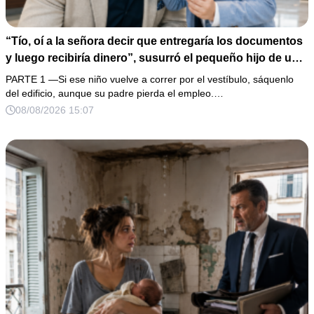
“Tío, oí a la señora decir que entregaría los documentos
y luego recibiría dinero”, susurró el pequeño hijo de un
empleado. No la confronté; preparé una cita vigilada, una
PARTE 1 —Si ese niño vuelve a correr por el vestíbulo, sáquenlo
memoria USB y agentes esperando en el restaurante.
del edificio, aunque su padre pierda el empleo.…
Todo parecía una trampa perfecta, hasta que mi hija
08/08/2026 15:07
entró con una grabación capaz de hundir a alguien
mucho más poderoso.