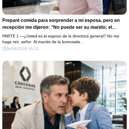
Preparé comida para sorprender a mi esposa, pero en
recepción me dijeron: “No puede ser su marido; el
verdadero viene cada tarde y se marcha con ella”. En
PARTE 1 —¿Usted es el esposo de la directora general? No me
vez de enfrentarla, dejé el recipiente, sonreí y llamé a una
haga reír, señor. Al marido de la licenciada…
abogada. Cuando aparecieron los estados de cuenta,
08/08/2026 15:22
una vivienda oculta y más de 1.400.000 pesos gastados,
comprendí que también planeaban borrarme de su
empresa y de nuestra familia.