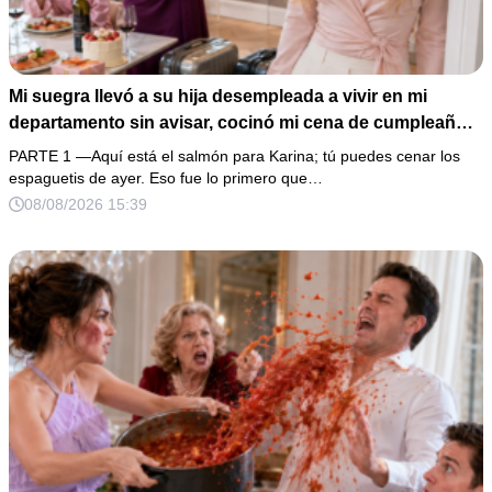
Mi suegra llevó a su hija desempleada a vivir en mi
departamento sin avisar, cocinó mi cena de cumpleaños
y aseguró que tenía derecho porque había pagado parte
PARTE 1 —Aquí está el salmón para Karina; tú puedes cenar los
del enganche. “Entonces muéstrame los recibos”,
espaguetis de ayer. Eso fue lo primero que…
respondí con calma. Al revisar 5 años de transferencias,
08/08/2026 15:39
descubrimos que el mismo favor ya había sido cobrado
tres veces… y aún faltaba la peor traición.