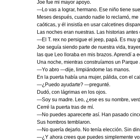
Joe fue mi mayor apoyo.
—Lo vas a lograr, hermano. Ese niño tiene sue
Meses después, cuando nadie lo reclamó, me ll
caóticas, y él insistía en usar calcetines disp
Las noches eran nuestras. Las historias antes
—El T. rex no persigue el jeep, papá. Es muy g
Joe seguía siendo parte de nuestra vida, tray
las que Leo lloraba en mis brazos. Aprendí a e
Una noche, mientras construíamos un Parque Ju
—Yo abro —dije, limpiándome las manos.
En la puerta había una mujer, pálida, con el ca
—¿Puedo ayudarte? —pregunté.
Dudó, con lágrimas en los ojos.
—Soy su madre. Leo, ¿ese es su nombre, ver
Cerré la puerta tras de mí.
—No puedes aparecerte así. Han pasado cinc
Sus hombros temblaron.
—No quería dejarlo. No tenía elección. Sin din
—¿Y ahora crees que puedes simplemente vol