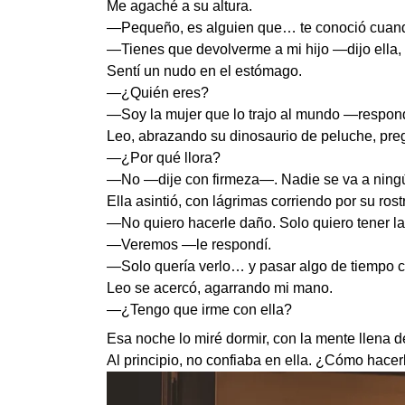
Me agaché a su altura.
—Pequeño, es alguien que… te conoció cuand
—Tienes que devolverme a mi hijo —dijo ella, 
Sentí un nudo en el estómago.
—¿Quién eres?
—Soy la mujer que lo trajo al mundo —respond
Leo, abrazando su dinosaurio de peluche, pre
—¿Por qué llora?
—No —dije con firmeza—. Nadie se va a ningú
Ella asintió, con lágrimas corriendo por su rost
—No quiero hacerle daño. Solo quiero tener la
—Veremos —le respondí.
—Solo quería verlo… y pasar algo de tiempo c
Leo se acercó, agarrando mi mano.
—¿Tengo que irme con ella?
Esa noche lo miré dormir, con la mente llena d
Al principio, no confiaba en ella. ¿Cómo hacer