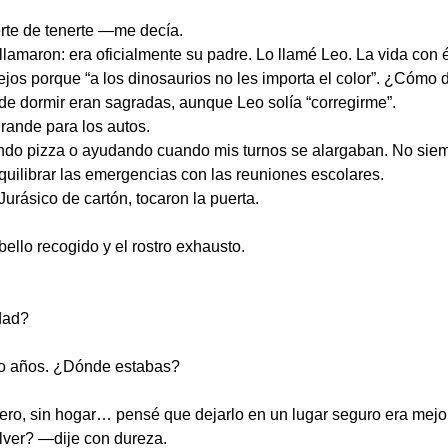
rte de tenerte —me decía.
amaron: era oficialmente su padre. Lo llamé Leo. La vida con é
arejos porque “a los dinosaurios no les importa el color”. ¿Cómo 
 de dormir eran sagradas, aunque Leo solía “corregirme”.
rande para los autos.
endo pizza o ayudando cuando mis turnos se alargaban. No siem
quilibrar las emergencias con las reuniones escolares.
rásico de cartón, tocaron la puerta.
bello recogido y el rostro exhausto.
dad?
o años. ¿Dónde estabas?
ero, sin hogar… pensé que dejarlo en un lugar seguro era mejor
ver? —dije con dureza.