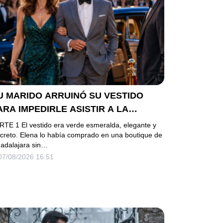
U MARIDO ARRUINÓ SU VESTIDO
ARA IMPEDIRLE ASISTIR A LA
ALA… PERO ELLA LLEGÓ EN
RTE 1 El vestido era verde esmeralda, elegante y
IMUSINA COMO INVITADA DE HONOR
screto. Elena lo había comprado en una boutique de
adalajara sin…
EL DUEÑO DE LA EMPRESA
07/08/2026 16:51