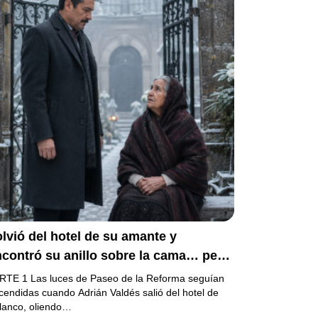
lvió del hotel de su amante y
contró su anillo sobre la cama… pero
a carta de su esposa embarazada ya
RTE 1 Las luces de Paseo de la Reforma seguían
abía puesto en marcha su ruina
cendidas cuando Adrián Valdés salió del hotel de
lanco, oliendo…