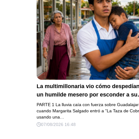
La multimillonaria vio cómo despedían
un humilde mesero por esconder a su
hermanito enfermo… pero el verdader
PARTE 1 La lluvia caía con fuerza sobre Guadalaja
escándalo estaba a punto de estallar.
cuando Margarita Salgado entró a “La Taza de Cob
usando una…
07/08/2026 16:48