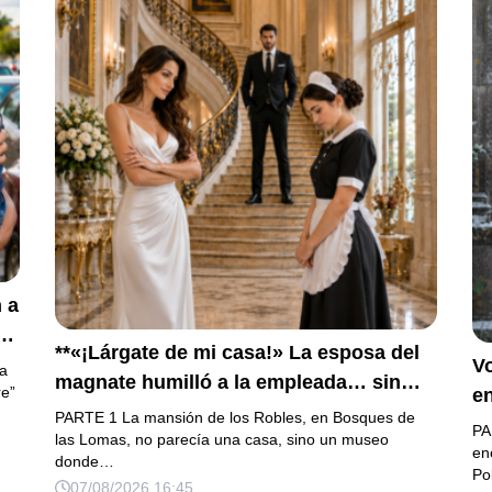
 a
**«¡Lárgate de mi casa!» La esposa del
o
Vo
ra
magnate humilló a la empleada… sin
re”
en
saber que su hijo era la prueba del
PARTE 1 La mansión de los Robles, en Bosques de
l
PA
secreto que todos habían enterrado*
las Lomas, no parecía una casa, sino un museo
h
en
donde…
Po
07/08/2026 16:45