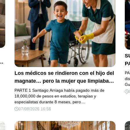
S
e
P
G
Los médicos se rindieron con el hijo del
PA
L
di
magnate… pero la mujer que limpiaba
Gu
D
su casa descubrió la verdad que nadie
PARTE 1 Santiago Arriaga había pagado más de
quiso escuchar.
18,000,000 de pesos en estudios, terapias y
especialistas durante 8 meses, pero…
07/08/2026 16:56