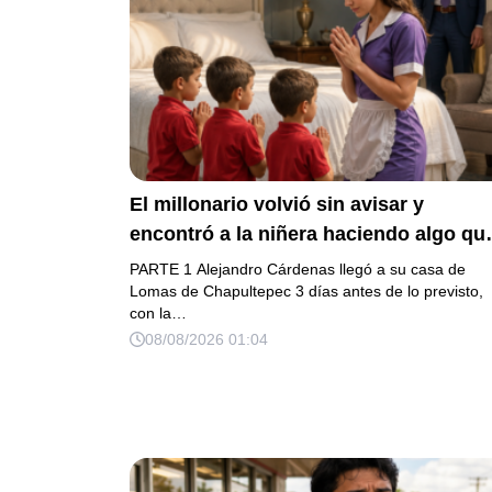
El millonario volvió sin avisar y
encontró a la niñera haciendo algo qu
cambió para siempre a sus 3 hijos
PARTE 1 Alejandro Cárdenas llegó a su casa de
Lomas de Chapultepec 3 días antes de lo previsto,
con la…
08/08/2026 01:04