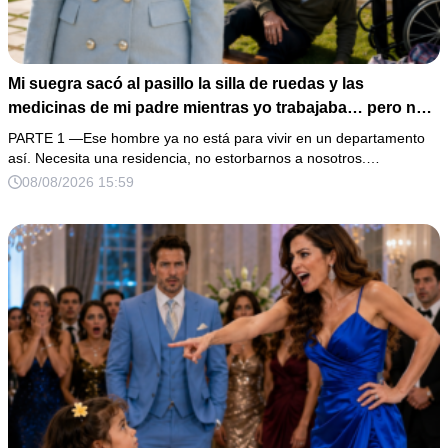
Mi suegra sacó al pasillo la silla de ruedas y las
medicinas de mi padre mientras yo trabajaba… pero no
sabía que él era dueño de la casa y que su hijo acabaría
PARTE 1 —Ese hombre ya no está para vivir en un departamento
perdiéndolo todo
así. Necesita una residencia, no estorbarnos a nosotros.…
08/08/2026 15:59