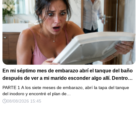
En mi séptimo mes de embarazo abrí el tanque del baño
después de ver a mi marido esconder algo allí. Dentro
había un celular perdido, una receta de sedantes y una
PARTE 1 A los siete meses de embarazo, abrí la tapa del tanque
carta para entregar mi casa a su familia. Cuando él volvió
del inodoro y encontré el plan de…
y preguntó por qué estaba tan callada, respondí: “Solo
08/08/2026 15:45
estoy cansada”… sin saber que ya había enviado las
pruebas.