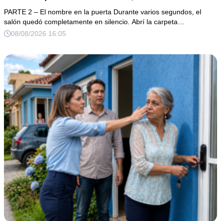
a la cena de Navidad convencido de que podría burlarse
PARTE 2 – El nombre en la puerta Durante varios segundos, el
de la mujer a la que creía una fracasada y sin hijos. Lo
salón quedó completamente en silencio. Abrí la carpeta…
que jamás imaginó fue que esa noche sería él quien
08/08/2026 16:05
terminaría enfrentándose a la verdad.**