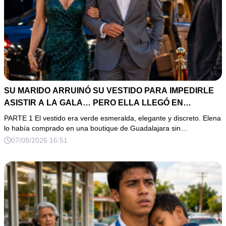
SU MARIDO ARRUINÓ SU VESTIDO PARA IMPEDIRLE
ASISTIR A LA GALA… PERO ELLA LLEGÓ EN
LIMUSINA COMO INVITADA DE HONOR DEL DUEÑO DE
PARTE 1 El vestido era verde esmeralda, elegante y discreto. Elena
LA EMPRESA
lo había comprado en una boutique de Guadalajara sin…
07/08/2026 16:51