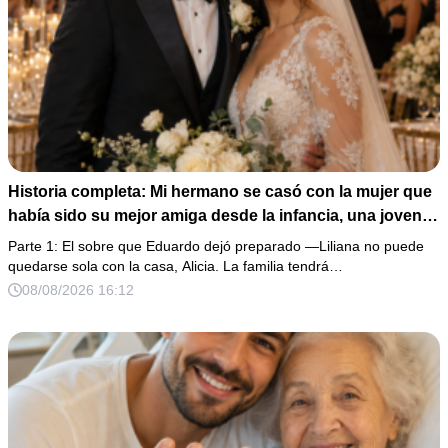
Historia completa: Mi hermano se casó con la mujer que
había sido su mejor amiga desde la infancia, una joven
ciega a la que protegió durante toda su vida. Tras su
Parte 1: El sobre que Eduardo dejó preparado —Liliana no puede
fallecimiento, ella me entregó un sobre y me confesó la
quedarse sola con la casa, Alicia. La familia tendrá…
verdadera razón por la que él la eligió a ella por encima
08/08/2026 16:12
de toda nuestra familia.