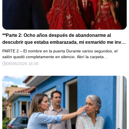
**Parte 2: Ocho años después de abandonarme al
descubrir que estaba embarazada, mi exmarido me invitó
a la cena de Navidad convencido de que podría burlarse
PARTE 2 – El nombre en la puerta Durante varios segundos, el
de la mujer a la que creía una fracasada y sin hijos. Lo
salón quedó completamente en silencio. Abrí la carpeta…
que jamás imaginó fue que esa noche sería él quien
08/08/2026 16:05
terminaría enfrentándose a la verdad.**