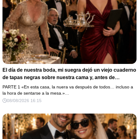
El día de nuestra boda, mi suegra dejó un viejo cuaderno
de tapas negras sobre nuestra cama y, antes de
marcharse, dijo: «En esta familia todos deben cumplir
PARTE 1 «En esta casa, la nuera va después de todos… incluso a
una misma regla…».
la hora de sentarse a la mesa.»…
08/08/2026 16:15