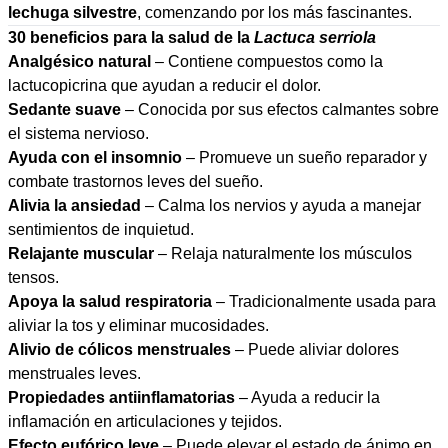
lechuga silvestre
, comenzando por los más fascinantes.
30 beneficios para la salud de la
Lactuca serriola
Analgésico natural
– Contiene compuestos como la
lactucopicrina que ayudan a reducir el dolor.
Sedante suave
– Conocida por sus efectos calmantes sobre
el sistema nervioso.
Ayuda con el insomnio
– Promueve un sueño reparador y
combate trastornos leves del sueño.
Alivia la ansiedad
– Calma los nervios y ayuda a manejar
sentimientos de inquietud.
Relajante muscular
– Relaja naturalmente los músculos
tensos.
Apoya la salud respiratoria
– Tradicionalmente usada para
aliviar la tos y eliminar mucosidades.
Alivio de cólicos menstruales
– Puede aliviar dolores
menstruales leves.
Propiedades antiinflamatorias
– Ayuda a reducir la
inflamación en articulaciones y tejidos.
Efecto eufórico leve
– Puede elevar el estado de ánimo en