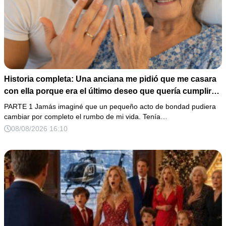
Historia completa: Una anciana me pidió que me casara
con ella porque era el último deseo que quería cumplir
antes de morir. Después de su fallecimiento, su abogado
PARTE 1 Jamás imaginé que un pequeño acto de bondad pudiera
puso en mis manos una vieja bolsa de hospital que
cambiar por completo el rumbo de mi vida. Tenía…
había conservado durante años y me dijo: «Ella te eligió
08/08/2026 16:10
por una razón que todavía no conoces».