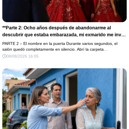
**Parte 2: Ocho años después de abandonarme al
descubrir que estaba embarazada, mi exmarido me invitó
a la cena de Navidad convencido de que podría burlarse
PARTE 2 – El nombre en la puerta Durante varios segundos, el
de la mujer a la que creía una fracasada y sin hijos. Lo
salón quedó completamente en silencio. Abrí la carpeta…
que jamás imaginó fue que esa noche sería él quien
08/08/2026 16:05
terminaría enfrentándose a la verdad.**