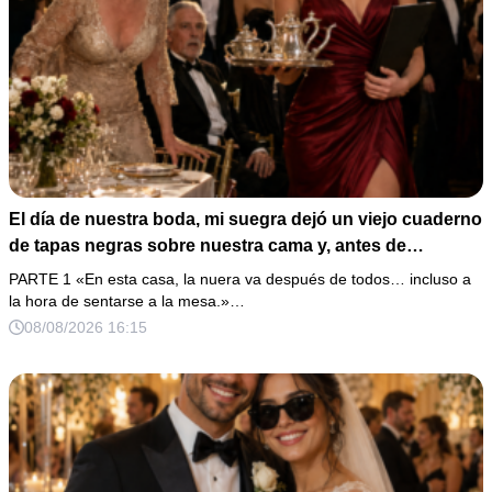
El día de nuestra boda, mi suegra dejó un viejo cuaderno
de tapas negras sobre nuestra cama y, antes de
marcharse, dijo: «En esta familia todos deben cumplir
PARTE 1 «En esta casa, la nuera va después de todos… incluso a
una misma regla…».
la hora de sentarse a la mesa.»…
08/08/2026 16:15