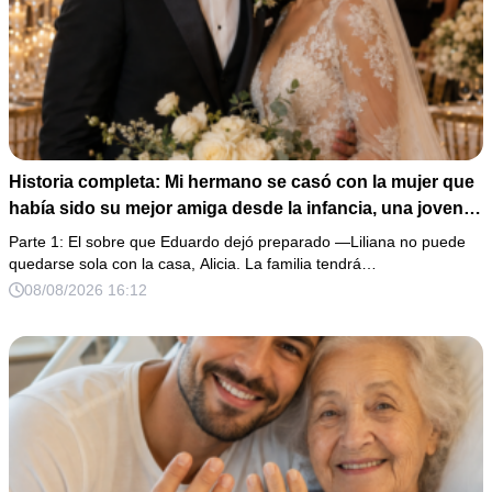
Historia completa: Mi hermano se casó con la mujer que
había sido su mejor amiga desde la infancia, una joven
ciega a la que protegió durante toda su vida. Tras su
Parte 1: El sobre que Eduardo dejó preparado —Liliana no puede
fallecimiento, ella me entregó un sobre y me confesó la
quedarse sola con la casa, Alicia. La familia tendrá…
verdadera razón por la que él la eligió a ella por encima
08/08/2026 16:12
de toda nuestra familia.