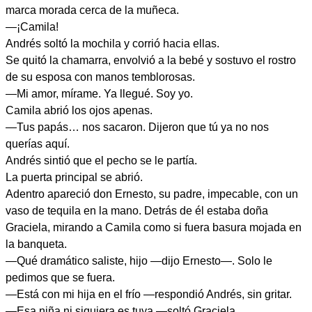
marca morada cerca de la muñeca.
—¡Camila!
Andrés soltó la mochila y corrió hacia ellas.
Se quitó la chamarra, envolvió a la bebé y sostuvo el rostro
de su esposa con manos temblorosas.
—Mi amor, mírame. Ya llegué. Soy yo.
Camila abrió los ojos apenas.
—Tus papás… nos sacaron. Dijeron que tú ya no nos
querías aquí.
Andrés sintió que el pecho se le partía.
La puerta principal se abrió.
Adentro apareció don Ernesto, su padre, impecable, con un
vaso de tequila en la mano. Detrás de él estaba doña
Graciela, mirando a Camila como si fuera basura mojada en
la banqueta.
—Qué dramático saliste, hijo —dijo Ernesto—. Solo le
pedimos que se fuera.
—Está con mi hija en el frío —respondió Andrés, sin gritar.
—Esa niña ni siquiera es tuya —soltó Graciela.