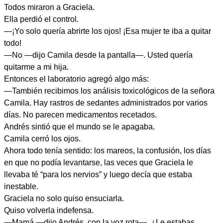
Todos miraron a Graciela.
Ella perdió el control.
—¡Yo solo quería abrirte los ojos! ¡Esa mujer te iba a quitar
todo!
—No —dijo Camila desde la pantalla—. Usted quería
quitarme a mi hija.
Entonces el laboratorio agregó algo más:
—También recibimos los análisis toxicológicos de la señora
Camila. Hay rastros de sedantes administrados por varios
días. No parecen medicamentos recetados.
Andrés sintió que el mundo se le apagaba.
Camila cerró los ojos.
Ahora todo tenía sentido: los mareos, la confusión, los días
en que no podía levantarse, las veces que Graciela le
llevaba té “para los nervios” y luego decía que estaba
inestable.
Graciela no solo quiso ensuciarla.
Quiso volverla indefensa.
—Mamá —dijo Andrés, con la voz rota—. ¿Le estabas