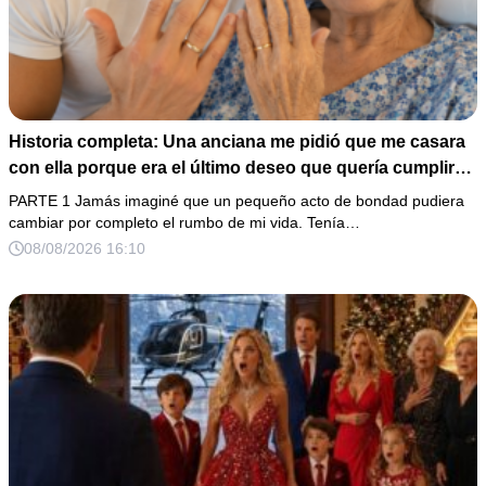
Historia completa: Una anciana me pidió que me casara
con ella porque era el último deseo que quería cumplir
antes de morir. Después de su fallecimiento, su abogado
PARTE 1 Jamás imaginé que un pequeño acto de bondad pudiera
puso en mis manos una vieja bolsa de hospital que
cambiar por completo el rumbo de mi vida. Tenía…
había conservado durante años y me dijo: «Ella te eligió
08/08/2026 16:10
por una razón que todavía no conoces».