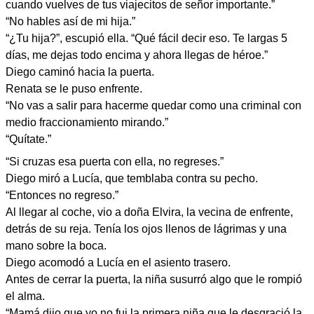
cuando vuelves de tus viajecitos de señor importante.”
“No hables así de mi hija.”
“¿Tu hija?”, escupió ella. “Qué fácil decir eso. Te largas 5
días, me dejas todo encima y ahora llegas de héroe.”
Diego caminó hacia la puerta.
Renata se le puso enfrente.
“No vas a salir para hacerme quedar como una criminal con
medio fraccionamiento mirando.”
“Quítate.”
“Si cruzas esa puerta con ella, no regreses.”
Diego miró a Lucía, que temblaba contra su pecho.
“Entonces no regreso.”
Al llegar al coche, vio a doña Elvira, la vecina de enfrente,
detrás de su reja. Tenía los ojos llenos de lágrimas y una
mano sobre la boca.
Diego acomodó a Lucía en el asiento trasero.
Antes de cerrar la puerta, la niña susurró algo que le rompió
el alma.
“Mamá dijo que yo no fui la primera niña que le desgració la