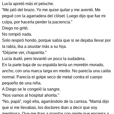
Lucía apretó más el peluche.
“Me jaló del brazo. Yo me quise quitar y me aventó. Me
pegué con la agarradera del clóset. Luego dijo que fue mi
culpa, por hacerla perder la paciencia.”
Diego no gritó.
No rompió nada.
Solo respiró hondo, porque sabía que si se dejaba llevar por
la rabia, iba a asustar más a su hija.
“Déjame ver, chaparrita.”
Lucía dudó, pero levantó un poco la sudadera.
En la parte baja de su espalda tenía un moretón morado,
ancho, con una marca larga en medio. No parecía una caída
normal. Parecía el golpe seco de metal contra el cuerpo
pequeño de una niña.
A Diego se le congeló la sangre.
“Nos vamos al hospital ahorita.”
“No, papá”, rogó ella, agarrándolo de la camisa. “Mamá dijo
que si me llevabas, los doctores iban a decir que soy
mentirosa. Que me iban a mandar con gente que encierra a