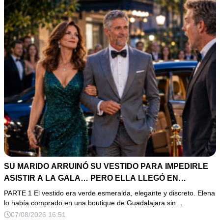
SU MARIDO ARRUINÓ SU VESTIDO PARA IMPEDIRLE
ASISTIR A LA GALA… PERO ELLA LLEGÓ EN
LIMUSINA COMO INVITADA DE HONOR DEL DUEÑO DE
PARTE 1 El vestido era verde esmeralda, elegante y discreto. Elena
LA EMPRESA
lo había comprado en una boutique de Guadalajara sin…
07/08/2026 16:51