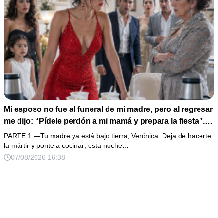
Mi esposo no fue al funeral de mi madre, pero al regresar
me dijo: “Pídele perdón a mi mamá y prepara la fiesta”.
No discutí; acomodé 24 sopas instantáneas, hice una
PARTE 1 —Tu madre ya está bajo tierra, Verónica. Deja de hacerte
maleta y abrí la fonda que había heredado. Cuando un
la mártir y ponte a cocinar; esta noche…
abogado revisó los papeles ocultos, descubrió que mi
07/08/2026 16:38
firma aparecía en una deuda que podía explicar un
atropellamiento.