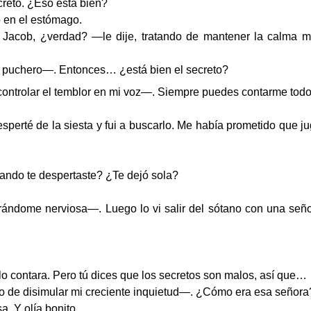
reto. ¿Eso está bien?
 en el estómago.
Jacob, ¿verdad? —le dije, tratando de mantener la calma m
puchero—. Entonces… ¿está bien el secreto?
controlar el temblor en mi voz—. Siempre puedes contarme tod
sperté de la siesta y fui a buscarlo. Me había prometido que j
ndo te despertaste? ¿Te dejó sola?
ndome nerviosa—. Luego lo vi salir del sótano con una señor
o contara. Pero tú dices que los secretos son malos, así que…
ndo de disimular mi creciente inquietud—. ¿Cómo era esa señora
a. Y olía bonito.