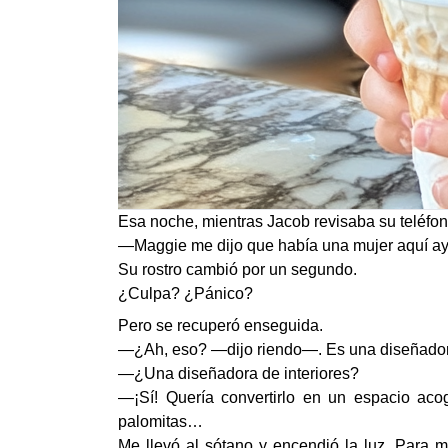
Esa noche, mientras Jacob revisaba su teléfono
—Maggie me dijo que había una mujer aquí aye
Su rostro cambió por un segundo.
¿Culpa? ¿Pánico?
Pero se recuperó enseguida.
—¿Ah, eso? —dijo riendo—. Es una diseñadora 
—¿Una diseñadora de interiores?
—¡Sí! Quería convertirlo en un espacio aco
palomitas…
Me llevó al sótano y encendió la luz. Para m