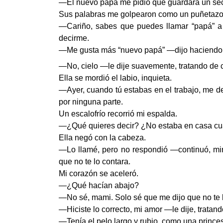
—El nuevo papá me pidió que guardara un sec
Sus palabras me golpearon como un puñetazo
—Cariño, sabes que puedes llamar “papá” a 
decirme.
—Me gusta más “nuevo papá” —dijo haciendo 
—No, cielo —le dije suavemente, tratando de 
Ella se mordió el labio, inquieta.
—Ayer, cuando tú estabas en el trabajo, me de
por ninguna parte.
Un escalofrío recorrió mi espalda.
—¿Qué quieres decir? ¿No estaba en casa cua
Ella negó con la cabeza.
—Lo llamé, pero no respondió —continuó, mirá
que no te lo contara.
Mi corazón se aceleró.
—¿Qué hacían abajo?
—No sé, mami. Solo sé que me dijo que no te l
—Hiciste lo correcto, mi amor —le dije, trata
—Tenía el pelo largo y rubio, como una princes