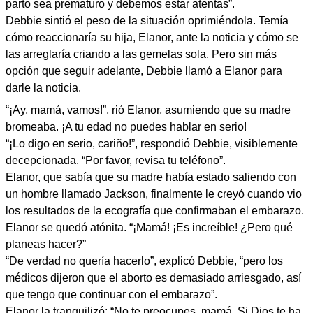
parto sea prematuro y debemos estar atentas”.
Debbie sintió el peso de la situación oprimiéndola. Temía
cómo reaccionaría su hija, Elanor, ante la noticia y cómo se
las arreglaría criando a las gemelas sola. Pero sin más
opción que seguir adelante, Debbie llamó a Elanor para
darle la noticia.
“¡Ay, mamá, vamos!”, rió Elanor, asumiendo que su madre
bromeaba. ¡A tu edad no puedes hablar en serio!
“¡Lo digo en serio, cariño!”, respondió Debbie, visiblemente
decepcionada. “Por favor, revisa tu teléfono”.
Elanor, que sabía que su madre había estado saliendo con
un hombre llamado Jackson, finalmente le creyó cuando vio
los resultados de la ecografía que confirmaban el embarazo.
Elanor se quedó atónita. “¡Mamá! ¡Es increíble! ¿Pero qué
planeas hacer?”
“De verdad no quería hacerlo”, explicó Debbie, “pero los
médicos dijeron que el aborto es demasiado arriesgado, así
que tengo que continuar con el embarazo”.
Elanor la tranquilizó: “No te preocupes, mamá. Si Dios te ha