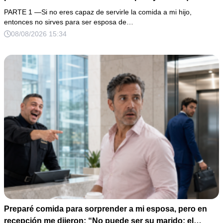
digo”, exigió frente a toda su familia. Yo no discutí: le
PARTE 1 —Si no eres capaz de servirle la comida a mi hijo,
vacié el pozole encima, tomé una fotografía de mi mejilla
entonces no sirves para ser esposa de…
y llamé a mi abogada. Horas después apareció una
08/08/2026 15:34
mochila escondida con dinero, identificaciones ajenas y
una nota sobre mi nómina.
Preparé comida para sorprender a mi esposa, pero en
recepción me dijeron: “No puede ser su marido; el