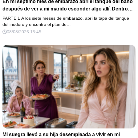
En mi séptimo mes de embarazo abrí el tanque del baño
después de ver a mi marido esconder algo allí. Dentro
había un celular perdido, una receta de sedantes y una
PARTE 1 A los siete meses de embarazo, abrí la tapa del tanque
carta para entregar mi casa a su familia. Cuando él volvió
del inodoro y encontré el plan de…
y preguntó por qué estaba tan callada, respondí: “Solo
08/08/2026 15:45
estoy cansada”… sin saber que ya había enviado las
pruebas.
Mi suegra llevó a su hija desempleada a vivir en mi