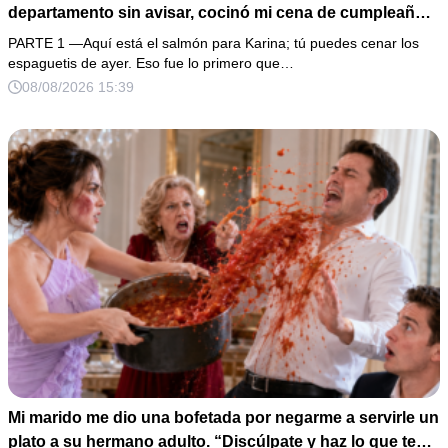
departamento sin avisar, cocinó mi cena de cumpleaños
y aseguró que tenía derecho porque había pagado parte
PARTE 1 —Aquí está el salmón para Karina; tú puedes cenar los
del enganche. “Entonces muéstrame los recibos”,
espaguetis de ayer. Eso fue lo primero que…
respondí con calma. Al revisar 5 años de transferencias,
08/08/2026 15:39
descubrimos que el mismo favor ya había sido cobrado
tres veces… y aún faltaba la peor traición.
Mi marido me dio una bofetada por negarme a servirle un
plato a su hermano adulto. “Discúlpate y haz lo que te