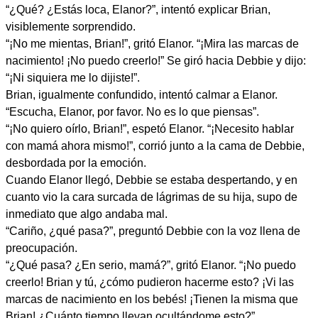
“¿Qué? ¿Estás loca, Elanor?”, intentó explicar Brian,
visiblemente sorprendido.
“¡No me mientas, Brian!”, gritó Elanor. “¡Mira las marcas de
nacimiento! ¡No puedo creerlo!” Se giró hacia Debbie y dijo:
“¡Ni siquiera me lo dijiste!”.
Brian, igualmente confundido, intentó calmar a Elanor.
“Escucha, Elanor, por favor. No es lo que piensas”.
“¡No quiero oírlo, Brian!”, espetó Elanor. “¡Necesito hablar
con mamá ahora mismo!”, corrió junto a la cama de Debbie,
desbordada por la emoción.
Cuando Elanor llegó, Debbie se estaba despertando, y en
cuanto vio la cara surcada de lágrimas de su hija, supo de
inmediato que algo andaba mal.
“Cariño, ¿qué pasa?”, preguntó Debbie con la voz llena de
preocupación.
“¿Qué pasa? ¿En serio, mamá?”, gritó Elanor. “¡No puedo
creerlo! Brian y tú, ¿cómo pudieron hacerme esto? ¡Vi las
marcas de nacimiento en los bebés! ¡Tienen la misma que
Brian! ¿Cuánto tiempo llevan ocultándome esto?”.