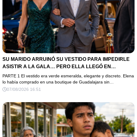
SU MARIDO ARRUINÓ SU VESTIDO PARA IMPEDIRLE
ASISTIR A LA GALA… PERO ELLA LLEGÓ EN
LIMUSINA COMO INVITADA DE HONOR DEL DUEÑO DE
PARTE 1 El vestido era verde esmeralda, elegante y discreto. Elena
LA EMPRESA
lo había comprado en una boutique de Guadalajara sin…
07/08/2026 16:51