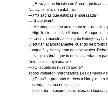
—¿El viaje que hiciste con Anna… justo antes
Nancy asintió, sin palabras.
—¿Ya sabías que estabas embarazada?
—Sí —susurró.
—¡Me atrapaste con un embarazo… que ni siqu
—Hijo, lo siento —dijo Robert—. Aunque, en mi
—¡Eres un monstruo! —le gritó Nancy—. ¡Tú sa
Discutían acaloradamente, cuando de pronto H
aunque él y Nancy eran de ojos azules. Deber
—¡Nunca sabrán que tú eres su verdadero pad
Entonces se oyó una voz:
—¿El abuelo es nuestro padre?
Todos voltearon horrorizados. Los gemelos y 
—¿Papá? —preguntó Andrew a Harry, quien in
La verdad estaba en sus ojos.
—Lo siento —susurró a sus hijos, sin fuerzas 