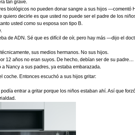
era tan grave.
res biológicos no pueden donar sangre a sus hijos —comentó H
 quiero decirle es que usted no puede ser el padre de los niños.
tanto usted como su esposa son tipo B.
.
eba de ADN. Sé que es difícil de oír, pero hay más —dijo el do
técnicamente, sus medios hermanos. No sus hijos.
 por 12 años no eran suyos. De hecho, debían ser de su padre…
tó a Nancy a sus padres, ya estaba embarazada.
el coche. Entonces escuchó a sus hijos gritar:
podía entrar a gritar porque los niños estaban ahí. Así que forzó
ialdad.