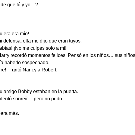
 de que tú y yo…?
iera era mío!
 defensa, ella me dijo que eran tuyos.
bías! ¡No me culpes solo a mí!
arry recordó momentos felices. Pensó en los niños… sus niños
ía haberlo sospechado.
re! —gritó Nancy a Robert.
su amigo Bobby estaban en la puerta.
tentó sonreír… pero no pudo.
para más.