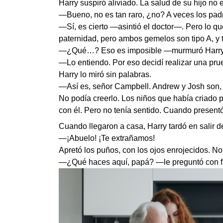
Harry suspiró aliviado. La salud de su hijo no 
—Bueno, no es tan raro, ¿no? A veces los pad
—Sí, es cierto —asintió el doctor—. Pero lo que
paternidad, pero ambos gemelos son tipo A, y 
—¿Qué…? Eso es imposible —murmuró Harry
—Lo entiendo. Por eso decidí realizar una pru
Harry lo miró sin palabras.
—Así es, señor Campbell. Andrew y Josh son, 
No podía creerlo. Los niños que había criado
con él. Pero no tenía sentido. Cuando presen
Cuando llegaron a casa, Harry tardó en salir d
—¡Abuelo! ¡Te extrañamos!
Apretó los puños, con los ojos enrojecidos. No 
—¿Qué haces aquí, papá? —le preguntó con fr