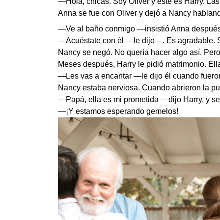
—Hola, chicas. Soy Oliver y este es Harry. La
Anna se fue con Oliver y dejó a Nancy habland
—Ve al baño conmigo —insistió Anna después
—Acuéstate con él —le dijo—. Es agradable. 
Nancy se negó. No quería hacer algo así. Pero
Meses después, Harry le pidió matrimonio. Ella
—Les vas a encantar —le dijo él cuando fuer
Nancy estaba nerviosa. Cuando abrieron la pue
—Papá, ella es mi prometida —dijo Harry, y se
—¡Y estamos esperando gemelos!