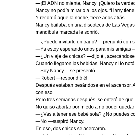
—¡El ADN no miente, Nancy! ¡Quiero la verdad
Nancy no podía mirarlo a los ojos. “Harry tiene
Y recordó aquella noche, trece años atrás…
Nancy bailaba en una discoteca de Las Vegas, 
mandíbula marcada le sonrió.
—¿Puedo invitarte un trago? —preguntó con seg
—Ya estoy esperando unos para mis amigas —l
—¿Un viaje de chicas? —dijo él, acercándose
Cuando llegaron las bebidas, Nancy ni lo notó
—Soy Nancy —se presentó.
—Robert —respondió él.
Después estaban besándose en el ascensor. Al
con eso.
Pero tres semanas después, se enteró de que
No quiso abortar por miedo a no poder quedar e
—¿Vas a tener ese bebé sola? ¿No puedes con
—No —suspiró Nancy.
En eso, dos chicos se acercaron.