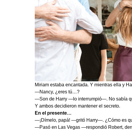
Miriam estaba encantada. Y mientras ella y Ha
—Nancy, ¿eres tú…?
—Son de Harry —lo interrumpió—. No sabía q
Y ambos decidieron mantener el secreto.
En el presente…
—¡Dímelo, papá! —gritó Harry—. ¿Cómo es que
—Pasó en Las Vegas —respondió Robert, derr