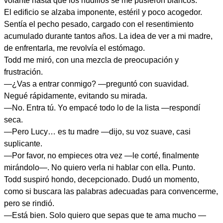
volante hasta que los nudillos se me pusieron blancos.
El edificio se alzaba imponente, estéril y poco acogedor.
Sentía el pecho pesado, cargado con el resentimiento
acumulado durante tantos años. La idea de ver a mi madre,
de enfrentarla, me revolvía el estómago.
Todd me miró, con una mezcla de preocupación y
frustración.
—¿Vas a entrar conmigo? —preguntó con suavidad.
Negué rápidamente, evitando su mirada.
—No. Entra tú. Yo empacé todo lo de la lista —respondí
seca.
—Pero Lucy… es tu madre —dijo, su voz suave, casi
suplicante.
—Por favor, no empieces otra vez —le corté, finalmente
mirándolo—. No quiero verla ni hablar con ella. Punto.
Todd suspiró hondo, decepcionado. Dudó un momento,
como si buscara las palabras adecuadas para convencerme,
pero se rindió.
—Está bien. Solo quiero que sepas que te ama mucho —