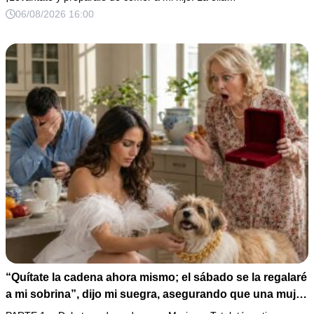
Pero yo ya tenía 3 copias de los estados de cuenta y una
06/08/2026 16:00
carta que podía dejarlo sin el hogar que creía suyo.
“Quítate la cadena ahora mismo; el sábado se la regalaré
a mi sobrina”, dijo mi suegra, asegurando que una mujer
con las manos marcadas por espinas no merecía 50