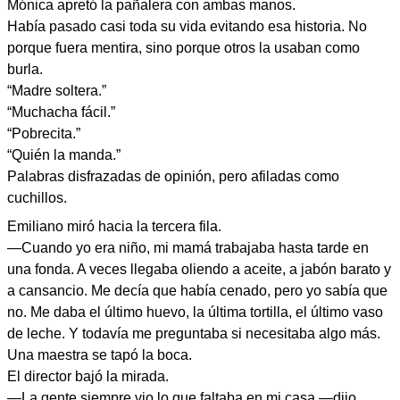
Mónica apretó la pañalera con ambas manos.
Había pasado casi toda su vida evitando esa historia. No
porque fuera mentira, sino porque otros la usaban como
burla.
“Madre soltera.”
“Muchacha fácil.”
“Pobrecita.”
“Quién la manda.”
Palabras disfrazadas de opinión, pero afiladas como
cuchillos.
Emiliano miró hacia la tercera fila.
—Cuando yo era niño, mi mamá trabajaba hasta tarde en
una fonda. A veces llegaba oliendo a aceite, a jabón barato y
a cansancio. Me decía que había cenado, pero yo sabía que
no. Me daba el último huevo, la última tortilla, el último vaso
de leche. Y todavía me preguntaba si necesitaba algo más.
Una maestra se tapó la boca.
El director bajó la mirada.
—La gente siempre vio lo que faltaba en mi casa —dijo