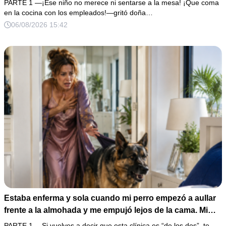
PARTE 1 —¡Ese niño no merece ni sentarse a la mesa! ¡Que coma
lugar”. Permanecí en silencio hasta que terminaron de
en la cocina con los empleados!—gritó doña…
firmar; entonces mostré una grabación y alguien llamó a
06/08/2026 15:42
la puerta con varias órdenes judiciales…
Estaba enferma y sola cuando mi perro empezó a aullar
frente a la almohada y me empujó lejos de la cama. Mi
esposo regresó un día antes y susurró: “Acuéstate,
PARTE 1 —Si vuelves a decir que esta clínica es “de los dos”, te