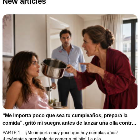
New articles
“Me importa poco que sea tu cumpleaños, prepara la
comida”, gritó mi suegra antes de lanzar una olla contra
mi cama. Mi esposo regresó horas después oliendo al
PARTE 1 —¡Me importa muy poco que hoy cumplas años!
perfume de su amante, seguro de que yo lo perdonaría.
¡Levántate y prepárale de comer a mi hijo! La olla…