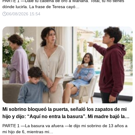
PARTE 1 —Dale tu cadena de oro a Mariana. Total, tú no tienes
gramos de oro. Mi esposo guardó silencio, así que
dónde lucirla. La frase de Teresa cayó…
obedecí con calma y le pedí que preparara la fiesta. Ella
06/08/2026 15:54
creyó haber ganado… hasta que proyecté el recibo
completo que había intentado ocultar.
Mi sobrino bloqueó la puerta, señaló los zapatos de mi
hijo y dijo: “Aquí no entra la basura”. Mi madre bajó la
mirada y mi hermana siguió tomando café como si nada.
PARTE 1 —La basura va afuera —le dijo mi sobrino de 13 años a
Yo asentí, abracé a mi niño y me fui sin reclamar. Pero al
mi hijo de 6, mientras mi…