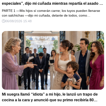
especiales”, dijo mi cuñada mientras repartía el asado y
hacía llorar a mi hija. Mi esposo me pidió que no armara
PARTE 1 —Mis hijos sí comerán carne; los tuyos pueden llenarse
un escándalo, así que guardé silencio, terminé un pastel
con salchichas —dijo mi cuñada, delante de todos, como…
de boda de 8,000 pesos y coloqué sobre la mesa un
06/08/2026 15:48
documento que podía destruir sus planes familiares.
Mi suegra llamó “idiota” a mi hijo, le lanzó un trapo de
cocina a la cara y anunció que su primo recibiría 80
millones y el 50% de las acciones: “Aprende cuál es tu