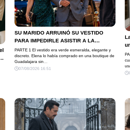
SU MARIDO ARRUINÓ SU VESTIDO
La
PARA IMPEDIRLE ASISTIR A LA
u
GALA… PERO ELLA LLEGÓ EN
el
PARTE 1 El vestido era verde esmeralda, elegante y
h
PA
LIMUSINA COMO INVITADA DE HONOR
discreto. Elena lo había comprado en una boutique de
es
cu
Guadalajara sin…
DEL DUEÑO DE LA EMPRESA
us
07/08/2026 16:51