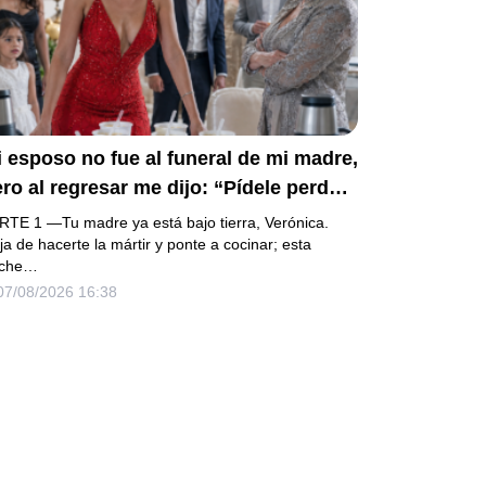
 esposo no fue al funeral de mi madre,
ro al regresar me dijo: “Pídele perdón
mi mamá y prepara la fiesta”. No
RTE 1 —Tu madre ya está bajo tierra, Verónica.
iscutí; acomodé 24 sopas
ja de hacerte la mártir y ponte a cocinar; esta
che…
stantáneas, hice una maleta y abrí la
07/08/2026 16:38
onda que había heredado. Cuando un
ogado revisó los papeles ocultos,
scubrió que mi firma aparecía en una
uda que podía explicar un
ropellamiento.