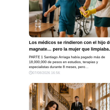
Los médicos se rindieron con el hijo d
magnate… pero la mujer que limpiaba
su casa descubrió la verdad que nadie
PARTE 1 Santiago Arriaga había pagado más de
quiso escuchar.
18,000,000 de pesos en estudios, terapias y
especialistas durante 8 meses, pero…
07/08/2026 16:56