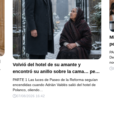
Mi
pe
a 
PA
d
De
l
no
Volvió del hotel de su amante y
in
encontró su anillo sobre la cama… pero
f
la carta de su esposa embarazada ya
ab
PARTE 1 Las luces de Paseo de la Reforma seguían
había puesto en marcha su ruina
encendidas cuando Adrián Valdés salió del hotel de
de
Polanco, oliendo…
de
07/08/2026 16:42
at