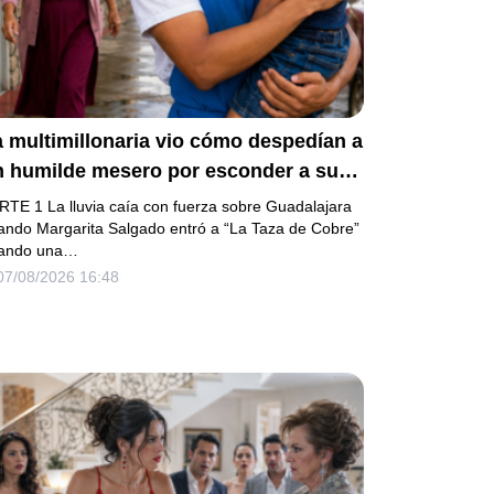
 multimillonaria vio cómo despedían a
n humilde mesero por esconder a su
ermanito enfermo… pero el verdadero
RTE 1 La lluvia caía con fuerza sobre Guadalajara
cándalo estaba a punto de estallar.
ando Margarita Salgado entró a “La Taza de Cobre”
ando una…
07/08/2026 16:48