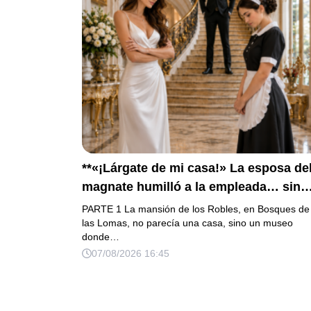
**«¡Lárgate de mi casa!» La esposa de
magnate humilló a la empleada… sin
saber que su hijo era la prueba del
PARTE 1 La mansión de los Robles, en Bosques de
secreto que todos habían enterrado*
las Lomas, no parecía una casa, sino un museo
donde…
07/08/2026 16:45