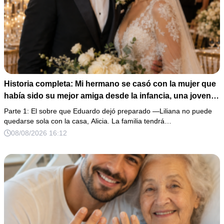
Historia completa: Mi hermano se casó con la mujer que
había sido su mejor amiga desde la infancia, una joven
ciega a la que protegió durante toda su vida. Tras su
Parte 1: El sobre que Eduardo dejó preparado —Liliana no puede
fallecimiento, ella me entregó un sobre y me confesó la
quedarse sola con la casa, Alicia. La familia tendrá…
verdadera razón por la que él la eligió a ella por encima
08/08/2026 16:12
de toda nuestra familia.