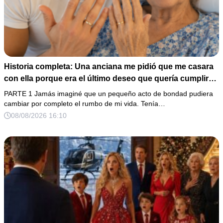
Historia completa: Una anciana me pidió que me casara
con ella porque era el último deseo que quería cumplir
antes de morir. Después de su fallecimiento, su abogado
PARTE 1 Jamás imaginé que un pequeño acto de bondad pudiera
puso en mis manos una vieja bolsa de hospital que
cambiar por completo el rumbo de mi vida. Tenía…
había conservado durante años y me dijo: «Ella te eligió
08/08/2026 16:10
por una razón que todavía no conoces».