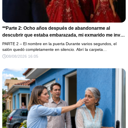
**Parte 2: Ocho años después de abandonarme al
descubrir que estaba embarazada, mi exmarido me invitó
a la cena de Navidad convencido de que podría burlarse
PARTE 2 – El nombre en la puerta Durante varios segundos, el
de la mujer a la que creía una fracasada y sin hijos. Lo
salón quedó completamente en silencio. Abrí la carpeta…
que jamás imaginó fue que esa noche sería él quien
08/08/2026 16:05
terminaría enfrentándose a la verdad.**