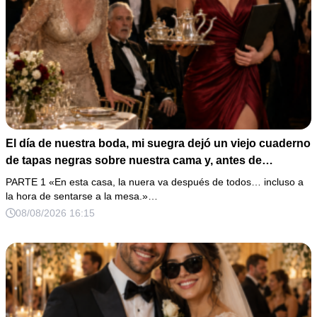
El día de nuestra boda, mi suegra dejó un viejo cuaderno
de tapas negras sobre nuestra cama y, antes de
marcharse, dijo: «En esta familia todos deben cumplir
PARTE 1 «En esta casa, la nuera va después de todos… incluso a
una misma regla…».
la hora de sentarse a la mesa.»…
08/08/2026 16:15