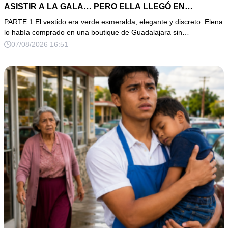
ASISTIR A LA GALA… PERO ELLA LLEGÓ EN
LIMUSINA COMO INVITADA DE HONOR DEL DUEÑO DE
PARTE 1 El vestido era verde esmeralda, elegante y discreto. Elena
LA EMPRESA
lo había comprado en una boutique de Guadalajara sin…
07/08/2026 16:51