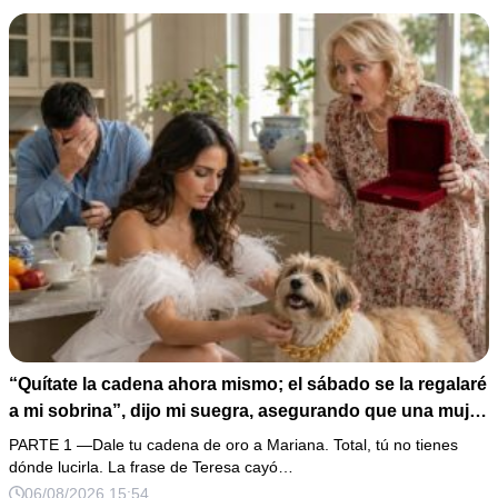
“Quítate la cadena ahora mismo; el sábado se la regalaré
a mi sobrina”, dijo mi suegra, asegurando que una mujer
con las manos marcadas por espinas no merecía 50
PARTE 1 —Dale tu cadena de oro a Mariana. Total, tú no tienes
gramos de oro. Mi esposo guardó silencio, así que
dónde lucirla. La frase de Teresa cayó…
obedecí con calma y le pedí que preparara la fiesta. Ella
06/08/2026 15:54