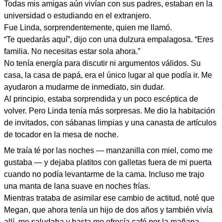
Todas mis amigas aún vivían con sus padres, estaban en la
universidad o estudiando en el extranjero.
Fue Linda, sorprendentemente, quien me llamó.
“Te quedarás aquí”, dijo con una dulzura empalagosa. “Eres
familia. No necesitas estar sola ahora.”
No tenía energía para discutir ni argumentos válidos. Su
casa, la casa de papá, era el único lugar al que podía ir. Me
ayudaron a mudarme de inmediato, sin dudar.
Al principio, estaba sorprendida y un poco escéptica de
volver. Pero Linda tenía más sorpresas. Me dio la habitación
de invitados, con sábanas limpias y una canasta de artículos
de tocador en la mesa de noche.
Me traía té por las noches — manzanilla con miel, como me
gustaba — y dejaba platitos con galletas fuera de mi puerta
cuando no podía levantarme de la cama. Incluso me trajo
una manta de lana suave en noches frías.
Mientras trataba de asimilar ese cambio de actitud, noté que
Megan, que ahora tenía un hijo de dos años y también vivía
allí, me saludaba y hasta me ofrecía café por la mañana.