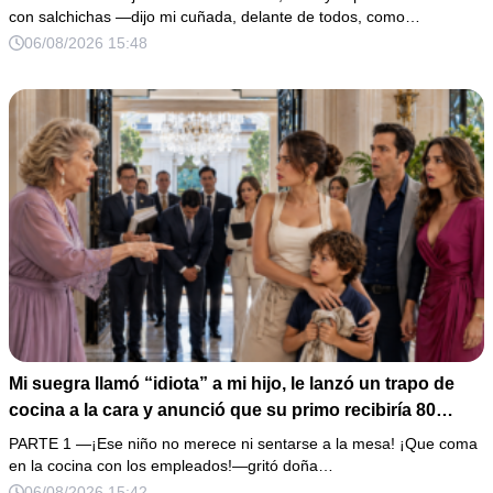
un escándalo, así que guardé silencio, terminé un pastel
con salchichas —dijo mi cuñada, delante de todos, como…
de boda de 8,000 pesos y coloqué sobre la mesa un
06/08/2026 15:48
documento que podía destruir sus planes familiares.
Mi suegra llamó “idiota” a mi hijo, le lanzó un trapo de
cocina a la cara y anunció que su primo recibiría 80
millones y el 50% de las acciones: “Aprende cuál es tu
PARTE 1 —¡Ese niño no merece ni sentarse a la mesa! ¡Que coma
lugar”. Permanecí en silencio hasta que terminaron de
en la cocina con los empleados!—gritó doña…
firmar; entonces mostré una grabación y alguien llamó a
06/08/2026 15:42