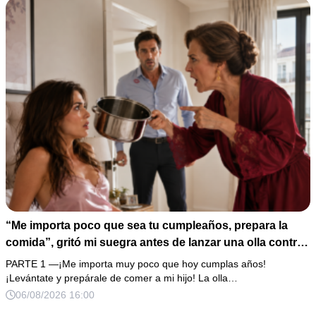
“Me importa poco que sea tu cumpleaños, prepara la
comida”, gritó mi suegra antes de lanzar una olla contra
mi cama. Mi esposo regresó horas después oliendo al
PARTE 1 —¡Me importa muy poco que hoy cumplas años!
perfume de su amante, seguro de que yo lo perdonaría.
¡Levántate y prepárale de comer a mi hijo! La olla…
Pero yo ya tenía 3 copias de los estados de cuenta y una
06/08/2026 16:00
carta que podía dejarlo sin el hogar que creía suyo.