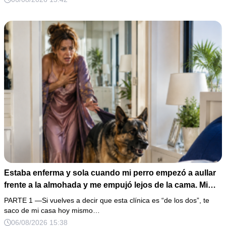
la puerta con varias órdenes judiciales…
Estaba enferma y sola cuando mi perro empezó a aullar
frente a la almohada y me empujó lejos de la cama. Mi
esposo regresó un día antes y susurró: “Acuéstate,
PARTE 1 —Si vuelves a decir que esta clínica es “de los dos”, te
amor, yo te cuidaré”. Fingí obedecer, pero escondí una
saco de mi casa hoy mismo…
grabadora bajo la cobija… Esa noche escuché por qué
06/08/2026 15:38