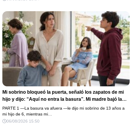
creyó haber ganado… hasta que proyecté el recibo
completo que había intentado ocultar.
Mi sobrino bloqueó la puerta, señaló los zapatos de mi
hijo y dijo: “Aquí no entra la basura”. Mi madre bajó la
mirada y mi hermana siguió tomando café como si nada.
PARTE 1 —La basura va afuera —le dijo mi sobrino de 13 años a
Yo asentí, abracé a mi niño y me fui sin reclamar. Pero al
mi hijo de 6, mientras mi…
cancelar el depósito mensual descubrí que llevaba años
06/08/2026 15:50
pagando la escuela privada del mismo niño que acababa