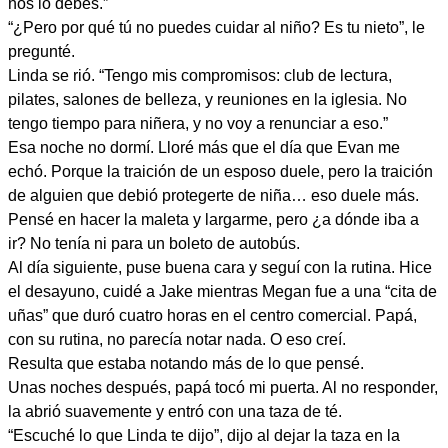
nos lo debes.”
“¿Pero por qué tú no puedes cuidar al niño? Es tu nieto”, le
pregunté.
Linda se rió. “Tengo mis compromisos: club de lectura,
pilates, salones de belleza, y reuniones en la iglesia. No
tengo tiempo para niñera, y no voy a renunciar a eso.”
Esa noche no dormí. Lloré más que el día que Evan me
echó. Porque la traición de un esposo duele, pero la traición
de alguien que debió protegerte de niña… eso duele más.
Pensé en hacer la maleta y largarme, pero ¿a dónde iba a
ir? No tenía ni para un boleto de autobús.
Al día siguiente, puse buena cara y seguí con la rutina. Hice
el desayuno, cuidé a Jake mientras Megan fue a una “cita de
uñas” que duró cuatro horas en el centro comercial. Papá,
con su rutina, no parecía notar nada. O eso creí.
Resulta que estaba notando más de lo que pensé.
Unas noches después, papá tocó mi puerta. Al no responder,
la abrió suavemente y entró con una taza de té.
“Escuché lo que Linda te dijo”, dijo al dejar la taza en la