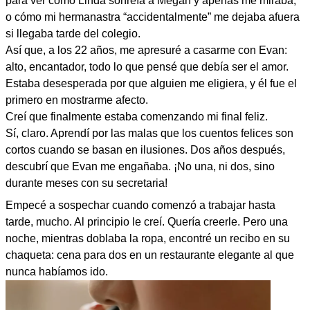
para ver cómo Linda sonreía a Megan y apenas me miraba,
o cómo mi hermanastra “accidentalmente” me dejaba afuera
si llegaba tarde del colegio.
Así que, a los 22 años, me apresuré a casarme con Evan:
alto, encantador, todo lo que pensé que debía ser el amor.
Estaba desesperada por que alguien me eligiera, y él fue el
primero en mostrarme afecto.
Creí que finalmente estaba comenzando mi final feliz.
Sí, claro. Aprendí por las malas que los cuentos felices son
cortos cuando se basan en ilusiones. Dos años después,
descubrí que Evan me engañaba. ¡No una, ni dos, sino
durante meses con su secretaria!
Empecé a sospechar cuando comenzó a trabajar hasta
tarde, mucho. Al principio le creí. Quería creerle. Pero una
noche, mientras doblaba la ropa, encontré un recibo en su
chaqueta: cena para dos en un restaurante elegante al que
nunca habíamos ido.