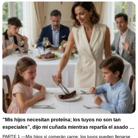
de humillarlo.
“Mis hijos necesitan proteína; los tuyos no son tan
especiales”, dijo mi cuñada mientras repartía el asado y
hacía llorar a mi hija. Mi esposo me pidió que no armara
PARTE 1 —Mis hijos sí comerán carne; los tuyos pueden llenarse