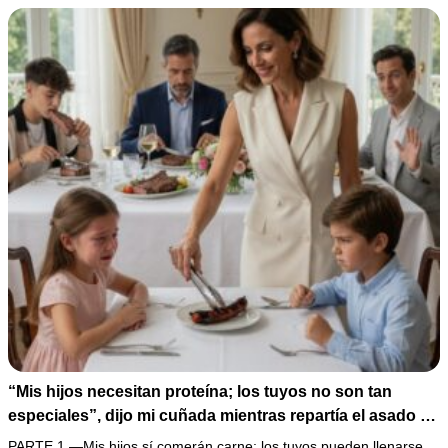
de humillarlo.
“Mis hijos necesitan proteína; los tuyos no son tan
especiales”, dijo mi cuñada mientras repartía el asado y
hacía llorar a mi hija. Mi esposo me pidió que no armara
PARTE 1 —Mis hijos sí comerán carne; los tuyos pueden llenarse