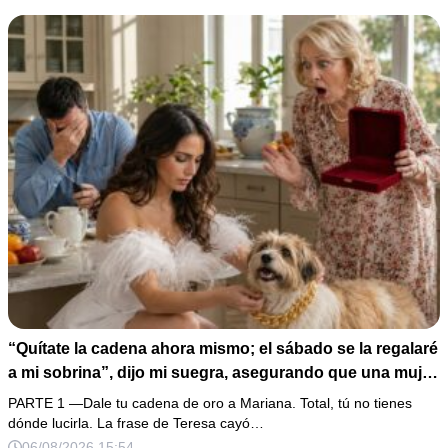
“Quítate la cadena ahora mismo; el sábado se la regalaré
a mi sobrina”, dijo mi suegra, asegurando que una mujer
con las manos marcadas por espinas no merecía 50
PARTE 1 —Dale tu cadena de oro a Mariana. Total, tú no tienes
gramos de oro. Mi esposo guardó silencio, así que
dónde lucirla. La frase de Teresa cayó…
obedecí con calma y le pedí que preparara la fiesta. Ella
06/08/2026 15:54