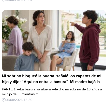
creyó haber ganado… hasta que proyecté el recibo
completo que había intentado ocultar.
Mi sobrino bloqueó la puerta, señaló los zapatos de mi
hijo y dijo: “Aquí no entra la basura”. Mi madre bajó la
mirada y mi hermana siguió tomando café como si nada.
PARTE 1 —La basura va afuera —le dijo mi sobrino de 13 años a
Yo asentí, abracé a mi niño y me fui sin reclamar. Pero al
mi hijo de 6, mientras mi…
cancelar el depósito mensual descubrí que llevaba años
06/08/2026 15:50
pagando la escuela privada del mismo niño que acababa