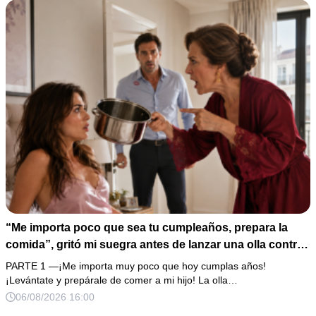
“Me importa poco que sea tu cumpleaños, prepara la
comida”, gritó mi suegra antes de lanzar una olla contra
mi cama. Mi esposo regresó horas después oliendo al
PARTE 1 —¡Me importa muy poco que hoy cumplas años!
perfume de su amante, seguro de que yo lo perdonaría.
¡Levántate y prepárale de comer a mi hijo! La olla…
Pero yo ya tenía 3 copias de los estados de cuenta y una
06/08/2026 16:00
carta que podía dejarlo sin el hogar que creía suyo.