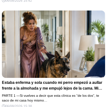
06/08/2026 15:42
la puerta con varias órdenes judiciales…
Estaba enferma y sola cuando mi perro empezó a aullar
frente a la almohada y me empujó lejos de la cama. Mi
esposo regresó un día antes y susurró: “Acuéstate,
PARTE 1 —Si vuelves a decir que esta clínica es “de los dos”, te
amor, yo te cuidaré”. Fingí obedecer, pero escondí una
saco de mi casa hoy mismo…
grabadora bajo la cobija… Esa noche escuché por qué
06/08/2026 15:38