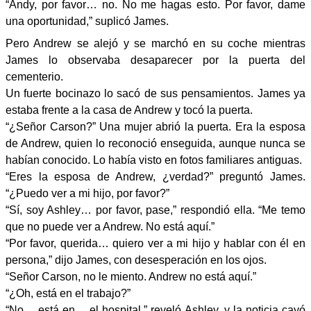
“Andy, por favor… no. No me hagas esto. Por favor, dame
una oportunidad,” suplicó James.
Pero Andrew se alejó y se marchó en su coche mientras
James lo observaba desaparecer por la puerta del
cementerio.
Un fuerte bocinazo lo sacó de sus pensamientos. James ya
estaba frente a la casa de Andrew y tocó la puerta.
“¿Señor Carson?” Una mujer abrió la puerta. Era la esposa
de Andrew, quien lo reconoció enseguida, aunque nunca se
habían conocido. Lo había visto en fotos familiares antiguas.
“Eres la esposa de Andrew, ¿verdad?” preguntó James.
“¿Puedo ver a mi hijo, por favor?”
“Sí, soy Ashley… por favor, pase,” respondió ella. “Me temo
que no puede ver a Andrew. No está aquí.”
“Por favor, querida… quiero ver a mi hijo y hablar con él en
persona,” dijo James, con desesperación en los ojos.
“Señor Carson, no le miento. Andrew no está aquí.”
“¿Oh, está en el trabajo?”
“No… está en… el hospital,” reveló Ashley, y la noticia cayó