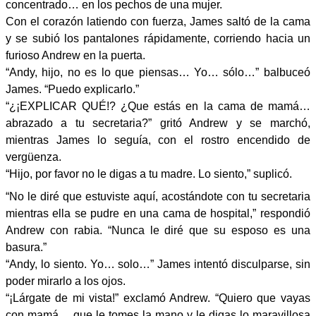
concentrado… en los pechos de una mujer.
Con el corazón latiendo con fuerza, James saltó de la cama
y se subió los pantalones rápidamente, corriendo hacia un
furioso Andrew en la puerta.
“Andy, hijo, no es lo que piensas… Yo… sólo…” balbuceó
James. “Puedo explicarlo.”
“¿¡EXPLICAR QUÉ!? ¿Que estás en la cama de mamá…
abrazado a tu secretaria?” gritó Andrew y se marchó,
mientras James lo seguía, con el rostro encendido de
vergüenza.
“Hijo, por favor no le digas a tu madre. Lo siento,” suplicó.
“No le diré que estuviste aquí, acostándote con tu secretaria
mientras ella se pudre en una cama de hospital,” respondió
Andrew con rabia. “Nunca le diré que su esposo es una
basura.”
“Andy, lo siento. Yo… solo…” James intentó disculparse, sin
poder mirarlo a los ojos.
“¡Lárgate de mi vista!” exclamó Andrew. “Quiero que vayas
con mamá… que le tomes la mano y le digas lo maravillosa