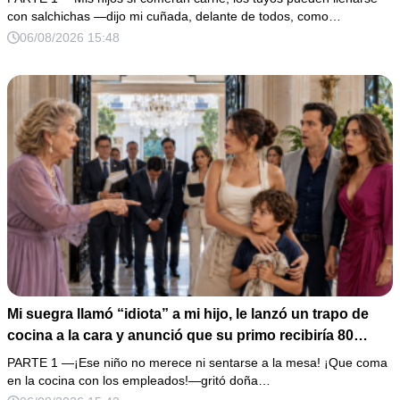
un escándalo, así que guardé silencio, terminé un pastel
con salchichas —dijo mi cuñada, delante de todos, como…
de boda de 8,000 pesos y coloqué sobre la mesa un
06/08/2026 15:48
documento que podía destruir sus planes familiares.
Mi suegra llamó “idiota” a mi hijo, le lanzó un trapo de
cocina a la cara y anunció que su primo recibiría 80
millones y el 50% de las acciones: “Aprende cuál es tu
PARTE 1 —¡Ese niño no merece ni sentarse a la mesa! ¡Que coma
lugar”. Permanecí en silencio hasta que terminaron de
en la cocina con los empleados!—gritó doña…
firmar; entonces mostré una grabación y alguien llamó a