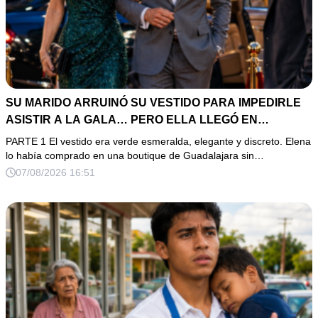
SU MARIDO ARRUINÓ SU VESTIDO PARA IMPEDIRLE
ASISTIR A LA GALA… PERO ELLA LLEGÓ EN
LIMUSINA COMO INVITADA DE HONOR DEL DUEÑO DE
PARTE 1 El vestido era verde esmeralda, elegante y discreto. Elena
LA EMPRESA
lo había comprado en una boutique de Guadalajara sin…
07/08/2026 16:51