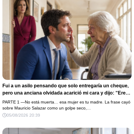
Fui a un asilo pensando que solo entregaría un cheque,
pero una anciana olvidada acarició mi cara y dijo: “Eres
igual a tu padre”. En vez de hacer preguntas, tomé su
PARTE 1 —No está muerta… esa mujer es tu madre. La frase cayó
medalla, abrí un expediente sellado desde hacía 40 años
sobre Mauricio Salazar como un golpe seco,…
y descubrí que la mujer que me crió había construido mi
05/08/2026 20:39
fortuna sobre una desaparición.