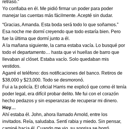
retrasó.”
Yo confiaba en él. Me pidió firmar un poder para poder
manejar las cuentas más fácilmente. Acepté sin dudar.
“Gracias, Amanda. Esta boda será todo lo que soñamos.”
Esa noche me dormí creyendo que todo estaría bien. Pero
fue la última que dormí junto a él.
A la mañana siguiente, la cama estaba vacía. Lo busqué por
todo el departamento… hasta que vi huellas de barro que
llevaban al clóset. Estaba vacío. Solo quedaban mis
vestidos.
Agarré el teléfono: dos notificaciones del banco. Retiros de
$38,000 y $23,000. Todo se desmoronó.
Fui a la policía. El oficial Harris me explicó que como él tenía
poder legal, era difícil probar delito. Me fui con el corazón
hecho pedazos y sin esperanzas de recuperar mi dinero.
Hoy…
Ahí estaba él. John, ahora llamado Arnold, entre los
invitados. Reía, saludaba. Sentí rabia y miedo. Sin pensar,
caminé hacia él. Cuando me vio, su sonrisa se borró.