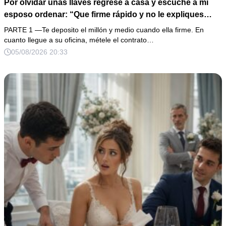
Por olvidar unas llaves regresé a casa y escuché a mi
esposo ordenar: “Que firme rápido y no le expliques
nada”. En lugar de enfrentarlo, llevé la grabación a mi
PARTE 1 —Te deposito el millón y medio cuando ella firme. En
oficina y esperé a que su cómplice apareciera con los
cuanto llegue a su oficina, métele el contrato…
documentos. El fraude por 12 millones era grave, pero el
05/08/2026 20:33
mensaje de un niño de siete años convirtió aquella
traición en algo imposible de perdonar.