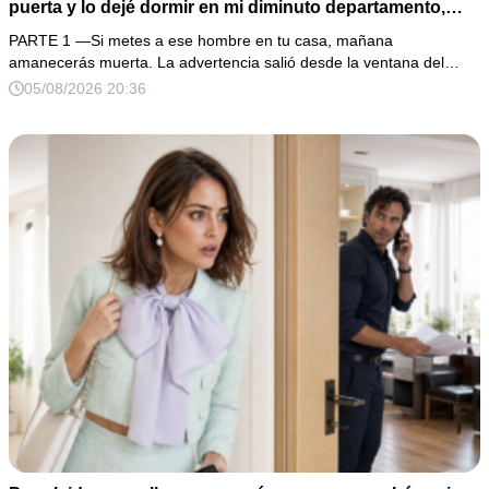
puerta y lo dejé dormir en mi diminuto departamento,
aunque mi único familiar me advirtió: “Ese hombre no es
PARTE 1 —Si metes a ese hombre en tu casa, mañana
una víctima”. Le curé una herida profunda y me fui a
amanecerás muerta. La advertencia salió desde la ventana del…
dormir. Al amanecer, él ya no estaba, pero su anillo,
05/08/2026 20:36
200,000 pesos y varios hombres armados revelaron una
pesadilla inesperada.