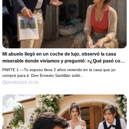
Mi abuelo llegó en un coche de lujo, observó la casa
miserable donde vivíamos y preguntó: «¿Qué pasó con
la propiedad de 28 millones que compré para ti?». Yo
PARTE 1 —Tu esposo lleva 2 años viviendo en la casa que yo
susurré: «Nunca me hablaron de ella». Esa misma noche
compré para ti. Don Ernesto Santillán soltó…
descubrí a mi esposo cenando con su amante, así que
05/08/2026 20:26
guardé las pruebas y esperé 5 minutos antes de arruinar
su celebración.