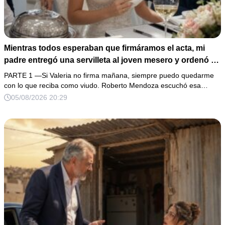
Mientras todos esperaban que firmáramos el acta, mi
padre entregó una servilleta al joven mesero y ordenó en
voz baja: “Solo ella debe leerla”. Al abrirla, descubrí que
PARTE 1 —Si Valeria no firma mañana, siempre puedo quedarme
el hombre con quien llevaba 3 años planeaba usar mi
con lo que reciba como viudo. Roberto Mendoza escuchó esa…
firma y mis propiedades. Me levanté con calma, pedí
05/08/2026 20:29
escuchar una grabación… y una sola voz femenina
cambió toda la boda.