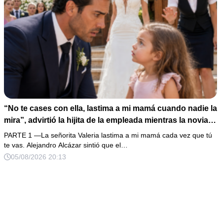
“No te cases con ella, lastima a mi mamá cuando nadie la
mira”, advirtió la hijita de la empleada mientras la novia
esperaba con el anillo frente al altar; el novio solo pidió
PARTE 1 —La señorita Valeria lastima a mi mamá cada vez que tú
treinta minutos y abrió las grabaciones, pero el último
te vas. Alejandro Alcázar sintió que el…
video mostraba que alguien planeaba enviarla a prisión
05/08/2026 20:13
después de la ceremonia.