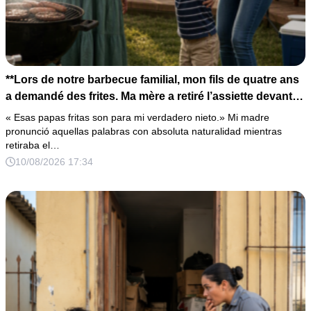
**Lors de notre barbecue familial, mon fils de quatre ans
a demandé des frites. Ma mère a retiré l’assiette devant
lui en déclarant : « Celles-ci sont pour mon véritable
« Esas papas fritas son para mi verdadero nieto.» Mi madre
petit-fils. » Tout le monde a éclaté de rire. Sans dire un
pronunció aquellas palabras con absoluta naturalidad mientras
retiraba el…
mot, je lui ai pris la main et nous sommes partis dîner
10/08/2026 17:34
ailleurs. Avant minuit, mon téléphone n’arrêtait plus de
sonner. À chaque appel de ma mère, je répondais
toujours par le même mot : « Souviens-toi… »**