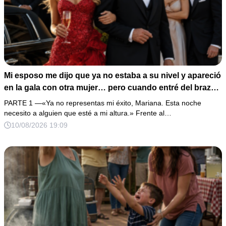
Mi esposo me dijo que ya no estaba a su nivel y apareció
en la gala con otra mujer… pero cuando entré del brazo
del hombre que él más admiraba, descubrió demasiado
PARTE 1 —«Ya no representas mi éxito, Mariana. Esta noche
tarde que era mi padre.
necesito a alguien que esté a mi altura.» Frente al…
10/08/2026 19:09