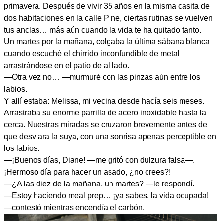
primavera. Después de vivir 35 años en la misma casita de
dos habitaciones en la calle Pine, ciertas rutinas se vuelven
tus anclas… más aún cuando la vida te ha quitado tanto.
Un martes por la mañana, colgaba la última sábana blanca
cuando escuché el chirrido inconfundible de metal
arrastrándose en el patio de al lado.
—Otra vez no… —murmuré con las pinzas aún entre los
labios.
Y allí estaba: Melissa, mi vecina desde hacía seis meses.
Arrastraba su enorme parrilla de acero inoxidable hasta la
cerca. Nuestras miradas se cruzaron brevemente antes de
que desviara la suya, con una sonrisa apenas perceptible en
los labios.
—¡Buenos días, Diane! —me gritó con dulzura falsa—.
¡Hermoso día para hacer un asado, ¿no crees?!
—¿A las diez de la mañana, un martes? —le respondí.
—Estoy haciendo meal prep… ¡ya sabes, la vida ocupada!
—contestó mientras encendía el carbón.