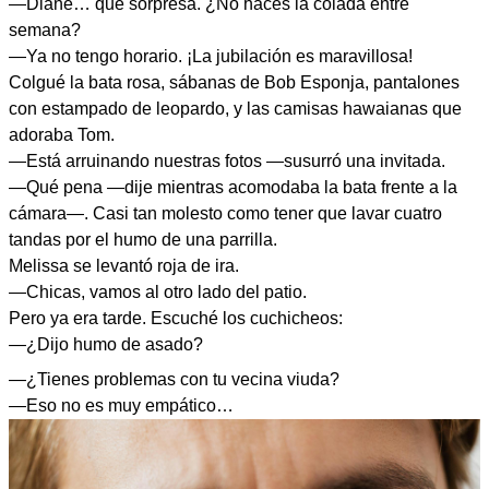
—Diane… qué sorpresa. ¿No haces la colada entre
semana?
—Ya no tengo horario. ¡La jubilación es maravillosa!
Colgué la bata rosa, sábanas de Bob Esponja, pantalones
con estampado de leopardo, y las camisas hawaianas que
adoraba Tom.
—Está arruinando nuestras fotos —susurró una invitada.
—Qué pena —dije mientras acomodaba la bata frente a la
cámara—. Casi tan molesto como tener que lavar cuatro
tandas por el humo de una parrilla.
Melissa se levantó roja de ira.
—Chicas, vamos al otro lado del patio.
Pero ya era tarde. Escuché los cuchicheos:
—¿Dijo humo de asado?
—¿Tienes problemas con tu vecina viuda?
—Eso no es muy empático…