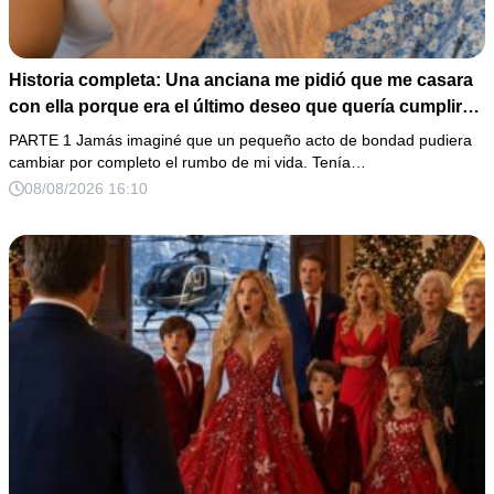
Historia completa: Una anciana me pidió que me casara
con ella porque era el último deseo que quería cumplir
antes de morir. Después de su fallecimiento, su abogado
PARTE 1 Jamás imaginé que un pequeño acto de bondad pudiera
puso en mis manos una vieja bolsa de hospital que
cambiar por completo el rumbo de mi vida. Tenía…
había conservado durante años y me dijo: «Ella te eligió
08/08/2026 16:10
por una razón que todavía no conoces».