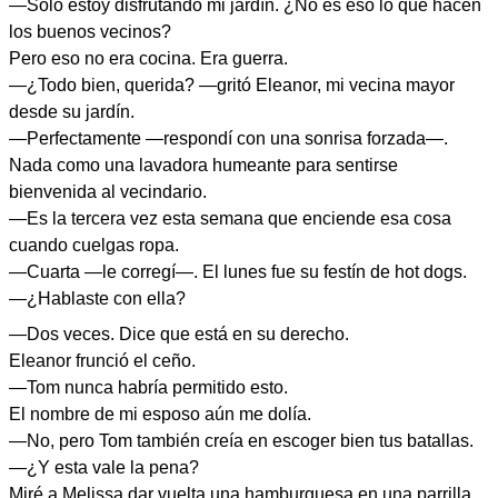
—Solo estoy disfrutando mi jardín. ¿No es eso lo que hacen
los buenos vecinos?
Pero eso no era cocina. Era guerra.
—¿Todo bien, querida? —gritó Eleanor, mi vecina mayor
desde su jardín.
—Perfectamente —respondí con una sonrisa forzada—.
Nada como una lavadora humeante para sentirse
bienvenida al vecindario.
—Es la tercera vez esta semana que enciende esa cosa
cuando cuelgas ropa.
—Cuarta —le corregí—. El lunes fue su festín de hot dogs.
—¿Hablaste con ella?
—Dos veces. Dice que está en su derecho.
Eleanor frunció el ceño.
—Tom nunca habría permitido esto.
El nombre de mi esposo aún me dolía.
—No, pero Tom también creía en escoger bien tus batallas.
—¿Y esta vale la pena?
Miré a Melissa dar vuelta una hamburguesa en una parrilla