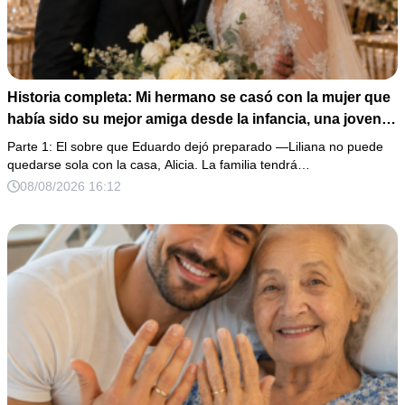
Historia completa: Mi hermano se casó con la mujer que
había sido su mejor amiga desde la infancia, una joven
ciega a la que protegió durante toda su vida. Tras su
Parte 1: El sobre que Eduardo dejó preparado —Liliana no puede
fallecimiento, ella me entregó un sobre y me confesó la
quedarse sola con la casa, Alicia. La familia tendrá…
verdadera razón por la que él la eligió a ella por encima
08/08/2026 16:12
de toda nuestra familia.