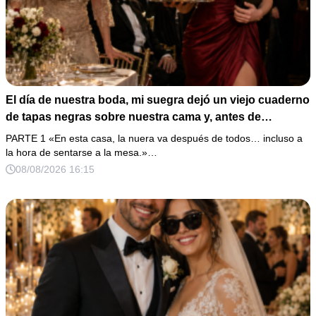
El día de nuestra boda, mi suegra dejó un viejo cuaderno
de tapas negras sobre nuestra cama y, antes de
marcharse, dijo: «En esta familia todos deben cumplir
PARTE 1 «En esta casa, la nuera va después de todos… incluso a
una misma regla…».
la hora de sentarse a la mesa.»…
08/08/2026 16:15