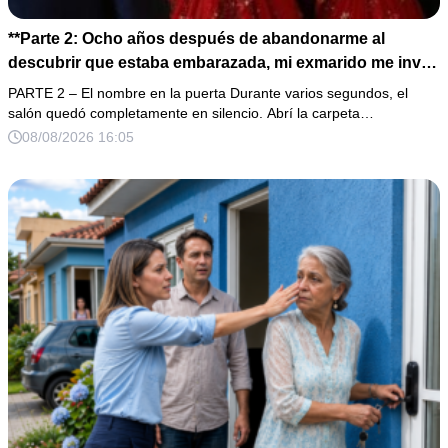
**Parte 2: Ocho años después de abandonarme al
descubrir que estaba embarazada, mi exmarido me invitó
a la cena de Navidad convencido de que podría burlarse
PARTE 2 – El nombre en la puerta Durante varios segundos, el
de la mujer a la que creía una fracasada y sin hijos. Lo
salón quedó completamente en silencio. Abrí la carpeta…
que jamás imaginó fue que esa noche sería él quien
08/08/2026 16:05
terminaría enfrentándose a la verdad.**