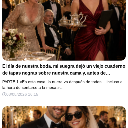
El día de nuestra boda, mi suegra dejó un viejo cuaderno
de tapas negras sobre nuestra cama y, antes de
marcharse, dijo: «En esta familia todos deben cumplir
PARTE 1 «En esta casa, la nuera va después de todos… incluso a
una misma regla…».
la hora de sentarse a la mesa.»…
08/08/2026 16:15