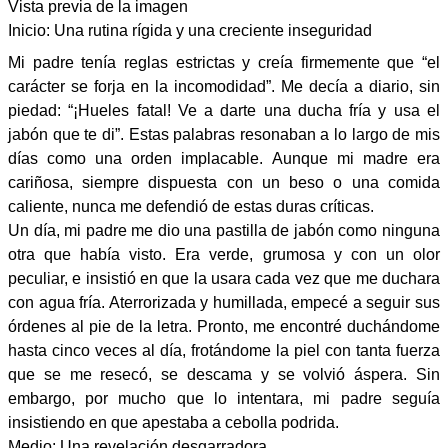
Vista previa de la imagen
Inicio: Una rutina rígida y una creciente inseguridad
Mi padre tenía reglas estrictas y creía firmemente que “el
carácter se forja en la incomodidad”. Me decía a diario, sin
piedad: “¡Hueles fatal! Ve a darte una ducha fría y usa el
jabón que te di”. Estas palabras resonaban a lo largo de mis
días como una orden implacable. Aunque mi madre era
cariñosa, siempre dispuesta con un beso o una comida
caliente, nunca me defendió de estas duras críticas.
Un día, mi padre me dio una pastilla de jabón como ninguna
otra que había visto. Era verde, grumosa y con un olor
peculiar, e insistió en que la usara cada vez que me duchara
con agua fría. Aterrorizada y humillada, empecé a seguir sus
órdenes al pie de la letra. Pronto, me encontré duchándome
hasta cinco veces al día, frotándome la piel con tanta fuerza
que se me resecó, se descama y se volvió áspera. Sin
embargo, por mucho que lo intentara, mi padre seguía
insistiendo en que apestaba a cebolla podrida.
Medio: Una revelación desgarradora