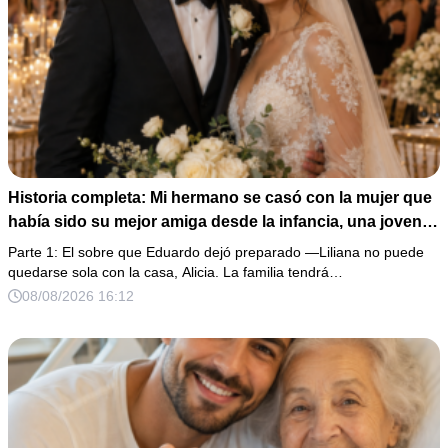
Historia completa: Mi hermano se casó con la mujer que
había sido su mejor amiga desde la infancia, una joven
ciega a la que protegió durante toda su vida. Tras su
Parte 1: El sobre que Eduardo dejó preparado —Liliana no puede
fallecimiento, ella me entregó un sobre y me confesó la
quedarse sola con la casa, Alicia. La familia tendrá…
verdadera razón por la que él la eligió a ella por encima
08/08/2026 16:12
de toda nuestra familia.