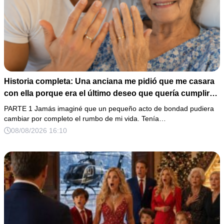
Historia completa: Una anciana me pidió que me casara
con ella porque era el último deseo que quería cumplir
antes de morir. Después de su fallecimiento, su abogado
PARTE 1 Jamás imaginé que un pequeño acto de bondad pudiera
puso en mis manos una vieja bolsa de hospital que
cambiar por completo el rumbo de mi vida. Tenía…
había conservado durante años y me dijo: «Ella te eligió
08/08/2026 16:10
por una razón que todavía no conoces».