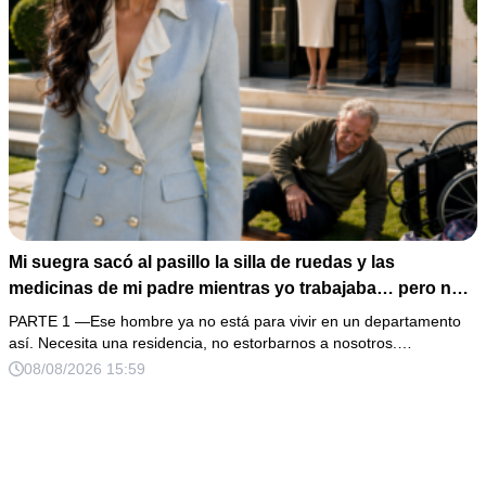
Mi suegra sacó al pasillo la silla de ruedas y las
medicinas de mi padre mientras yo trabajaba… pero no
sabía que él era dueño de la casa y que su hijo acabaría
PARTE 1 —Ese hombre ya no está para vivir en un departamento
perdiéndolo todo
así. Necesita una residencia, no estorbarnos a nosotros.…
08/08/2026 15:59