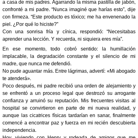
a casa de mis padres. Agarrando la misma pastilla de jabón,
confronté a mi padre. “Nunca imaginé que harías esto”, dije
con firmeza. “Este producto es tóxico; me ha envenenado la
piel. ¿Por qué lo hiciste?”
Con una sonrisa fría y cínica, respondió: “Necesitabas
aprender una lección. Y recuerda, ni siquiera eres mía”.
En ese momento, todo cobró sentido: la humillación
implacable, la degradación constante y el silencio de mi
madre, que nunca me defendió.
No pude aguantar más. Entre lágrimas, advertí: «Mi abogado
te atenderá».
Poco después, mi padre recibió una orden de alejamiento y
se enfrentó a un proceso legal que destrozó su arrogante
confianza y arruinó su reputación. Mis frecuentes visitas al
hospital se convirtieron en parte de mi nueva realidad, y
aunque las cicatrices físicas tardarían en sanar, finalmente
comencé a encontrar paz y fuerza en mi recién descubierta
independencia.
Hoy, viviendo con Henry y rodeada de amigos que me