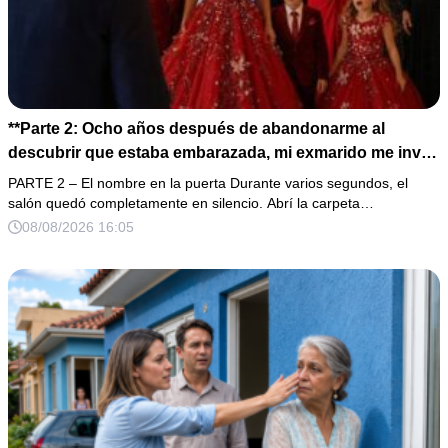
**Parte 2: Ocho años después de abandonarme al
descubrir que estaba embarazada, mi exmarido me invitó
a la cena de Navidad convencido de que podría burlarse
PARTE 2 – El nombre en la puerta Durante varios segundos, el
de la mujer a la que creía una fracasada y sin hijos. Lo
salón quedó completamente en silencio. Abrí la carpeta…
que jamás imaginó fue que esa noche sería él quien
08/08/2026 16:05
terminaría enfrentándose a la verdad.**